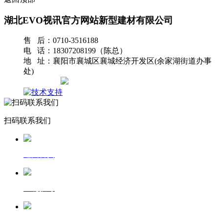
湖北EVO视讯官方网站新型建材有限公司
售 后：0710-3516188
电 话：18307208199（陈总）
地 址：襄阳市襄城区襄城经济开发区(余家湖街道办事
处)
网站地图
扫码联系我们
返回首页
一键拨号