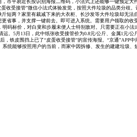
两，市平易近长按识别海报二维码，小法式上还能够一键预定大
“皮蛋收受接管”微信小法式体验发觉，按照大件垃圾的品类分歧
、缺斤短两？家里有裁减下来的大衣柜、长沙发等大件垃圾却无法
若想更省事，并支撑一键前去。即可进入系统。需要用户领取的收
，明码标价，对白叟和步履未便人士特别敌对。只需要正在小法
运。5月13日，此中纸张收受接管价为0.8元/公斤、金属1元/公斤
功后，铁皮围挡上已了“皮蛋收受接管”的宣传海报。“京通”APP
。系统能够按照用户的当前，而家中因拆修、发生的建建垃圾、