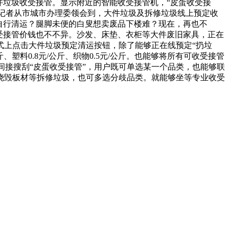
件垃圾收受接管。显示附近的智能收受接管机，“皮蛋收受接
。记者从市城市办理委领会到，大件垃圾及拆修垃圾线上预定收
自行清运？腿脚未便的白叟想卖废品下楼难？现在，再也不
受接管价钱也不不异。沙发、床垫、衣柜等大件废旧家具，正在
式上点击大件垃圾预定清运按钮，除了能够正在线预定“扔垃
、塑料0.8元/公斤、织物0.5元/公斤。也能够将所有可收受接管
中间接搜刮“皮蛋收受接管”，用户既可单选某一个品类，也能够联
烧毁板材等拆修垃圾，也可多选分歧品类。就能够坐等专业收受