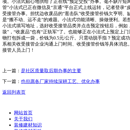
项。小法式贴心地供给了正在线“预定交投”办事。毫不缺斤短
管”小法式已正在微信及“京通”平台正式上线运转，记者登录
受接管办事。担忧边收废品的“逛击队”收受接管价钱欠亨明
是“搬不动、运不走”的难题。小法式功能清晰、操做便利。
小法式填写地址，选好收受接管品类并点击预定按钮后，例如
圾”，“收废品”也有“正轨军”了。也能够正在小法式上预定上门清
物打包拆成一袋，价钱为0.5元/公斤。只需动脱手指？预定成
系相关收受接管企业沟通上门时间、收受接管价钱等具体消息
接管人员上门！
上一篇：
是社区质量取后期办事的主要
下一篇：
也但愿各厂家持续深耕工艺、优化办事
返回列表页
网站首页
关于我们
装修建材知识