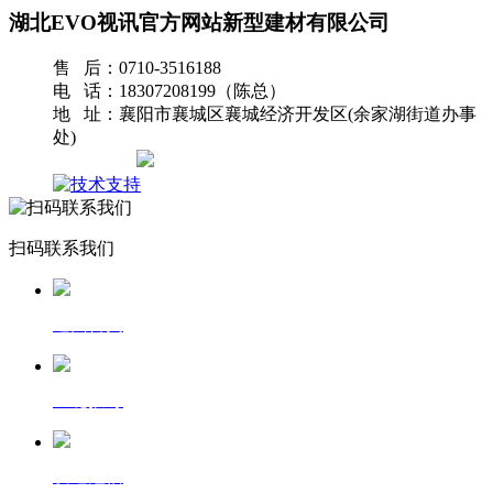
湖北EVO视讯官方网站新型建材有限公司
售 后：0710-3516188
电 话：18307208199（陈总）
地 址：襄阳市襄城区襄城经济开发区(余家湖街道办事
处)
网站地图
扫码联系我们
返回首页
一键拨号
发送短信