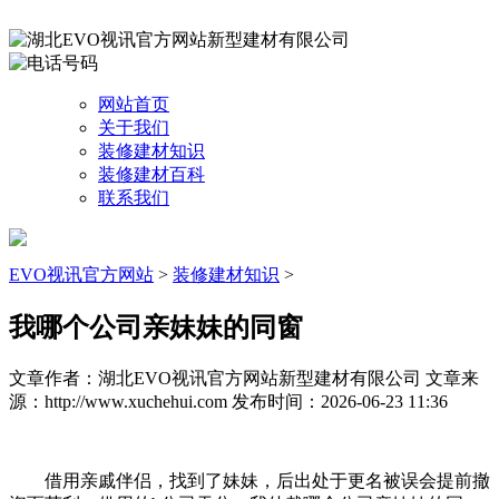
网站首页
关于我们
装修建材知识
装修建材百科
联系我们
EVO视讯官方网站
>
装修建材知识
>
我哪个公司亲妹妹的同窗
文章作者：湖北EVO视讯官方网站新型建材有限公司
文章来
源：http://www.xuchehui.com
发布时间：2026-06-23 11:36
借用亲戚伴侣，找到了妹妹，后出处于更名被误会提前撤