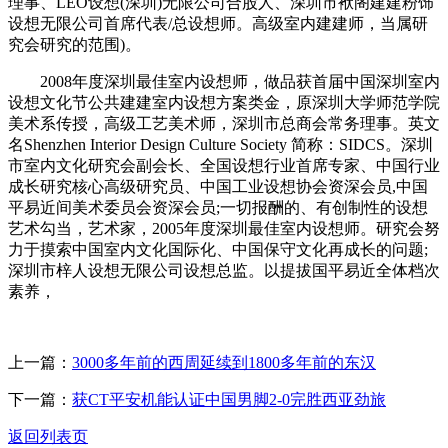
理事、LEO设想(深圳)无限公司合股人、深圳市袱阁建建粉饰
设想无限公司首席代表/总设想师。高级室内建建师，当属研
究会研究的范围)。
2008年度深圳最佳室内设想师，做品获首届中国深圳室内
设想文化节公共建建室内设想方案类金，原深圳大学师范学院
美术系传授，高级工艺美术师，深圳市总商会常务理事。英文
名Shenzhen Interior Design Culture Society 简称：SIDCS。深圳
市室内文化研究会副会长、全国设想行业首席专家、中国行业
成长研究核心高级研究员、中国工业设想协会资深会员,中国
平易近间美术委员会资深会员;一切报酬的、有创制性的设想
艺术勾当，艺术家，2005年度深圳最佳室内设想师。研究会努
力于摸索中国室内文化国际化、中国保守文化再成长的问题;
深圳市梓人设想无限公司设想总监。以提拔国平易近全体档次
素养，
上一篇：
3000多年前的西周延续到1800多年前的东汉
下一篇：
获CT平安机能认证中国男脚2-0完胜西亚劲旅
返回列表页