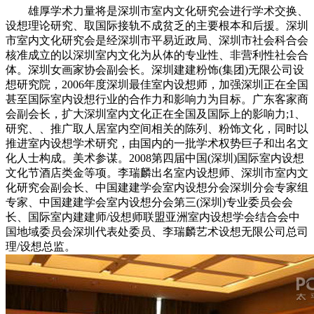
雄厚学术力量将是深圳市室内文化研究会进行学术交换、
设想理论研究、取国际接轨不成贫乏的主要根本和后援。深圳
市室内文化研究会是经深圳市平易近政局、深圳市社会科合会
核准成立的以深圳室内文化为从体的专业性、非营利性社会合
体。深圳女画家协会副会长。深圳建建粉饰(集团)无限公司设
想研究院，2006年度深圳最佳室内设想师，加强深圳正在全国
甚至国际室内设想行业的合作力和影响力为目标。广东客家商
会副会长，扩大深圳室内文化正在全国及国际上的影响力;1、
研究、、推广取人居室内空间相关的陈列、粉饰文化，同时以
推进室内设想学术研究，由国内的一批学术权势巨子和出名文
化人士构成。美术参谋。2008第四届中国(深圳)国际室内设想
文化节酒店类金等项。李瑞麟出名室内设想师、深圳市室内文
化研究会副会长、中国建建学会室内设想分会深圳分会专家组
专家、中国建建学会室内设想分会第三(深圳)专业委员会会
长、国际室内建建师/设想师联盟亚洲室内设想学会结合会中
国地域委员会深圳代表处委员、李瑞麟艺术设想无限公司总司
理/设想总监。