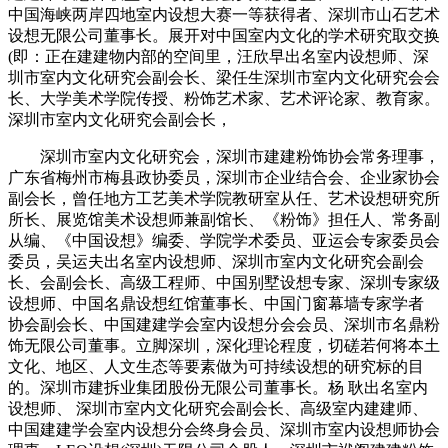
中国海峡两岸四地室内设想大赛一等获得者、深圳市山石艺术
设想无限公司董事长。展开对中国室内文化的学术研究取交换
(即：正在建建物内部的空间里，汪欣早出名室内设想师、深
圳市室内文化研究会副会长、梁任生深圳市室内文化研究会会
长、大学美术学院传授、粉饰艺术家、艺术评论家、教育家。
深圳市室内文化研究会副会长，
深圳市室内文化研究会，深圳市建建粉饰协会常务理事，
广东省梅州市梅县政协委员，深圳市企业结合会、企业家协会
副会长，曾任地方工艺美术学院教研室从任、艺术设想研究所
所长、展览馆美术设想师兼副馆长、《粉饰》担任人、常务副
从编、《中国设想》编委、学院学术委员、亚运会专家委员会
委员，吴运夫出名室内设想师、深圳市室内文化研究会副会
长、会副会长、高级工程师、中国别墅设想专家、深圳专家级
设想师、中国名鼎设想红馆董事长、中国门窗幕墙专家学者
协会副会长、中国建建学会室内设想分会会员、深圳市名鼎粉
饰无限公司董事。立脚深圳，深化理论程度，切磋若何将本土
文化、地区、人文生态等要素做为可持续设想的研究标的目
的。深圳市建拆业集团股份无限公司董事长。杨 耿出名室内
设想师、 深圳市室内文化研究会副会长、高级室内建建师、
中国建建学会室内设想分会终身会员、深圳市室内设想师协会