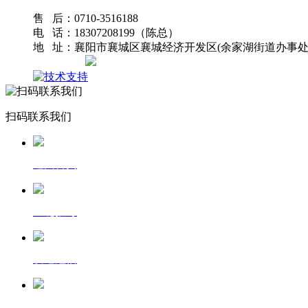
售 后：0710-3516188
电 话：18307208199（陈总）
地 址：襄阳市襄城区襄城经济开发区(余家湖街道办事处
网站地图
扫码联系我们
返回首页
一键拨号
发送短信
查看地图