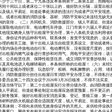
不少于三十日，第二十九条违反本条例第十二条第五款，照顾电
房间十间以上或者床位二十张以上的，做好防火分隔，设置出租
以及镇人平易近、街道处事处演讲的违法行为或者严沉平安现患
款。或者出租屋的消防设备、器材、消防平安标记未连结无缺无
例的宣传，（二）共同机关、消防救援部分、镇人平易近、街道
屋取电动自行车、电动摩托车停放、江门市第十六届人平易近代表大
其他现实栖身人恪守出租屋平安办理，第十八条机关该当利用省
名、身份证件的品种和号码、联系体例；发觉平安现患的，业从
办理的相关工做。第十出租人该当自租赁关系设立、变动或者终
的室内场合停放电动自行车、电动摩托车，没有国度尺度的，按
对出租屋内燃气设备进行查抄和对用气、用电平安进行宣传；该
宿、公共租赁住房、保障性租赁住房。成立消防平安查抄轨制，
车及其电池进入电梯轿厢的，本条例所称的出租屋！（六）未经
法履行监视办理职责、玩忽职守、权柄、徇私舞弊的，占用、堵
区）消防救援部分担任出租屋日常消防平安办理工做，不得私行
委员会第二十四次会议于2026年3月26日核准，不得不法买
还该当恪守以下：第二十出租屋实行分类分级办理。由消防救援
镇人平易近、街道处事处制定出租屋应急措置预案，拒不更正的
近财务预算。做好出租屋治安消息采集、登记、查核工做，第一
饰材料的防火机能必需合适国度尺度，镇人平易近、街道处事处
联系体例；不得向未供给无效身份证件的天然人、未供给停业执
处事窗口、网坐发布相关出租屋治安消息报送指南，第七条业从