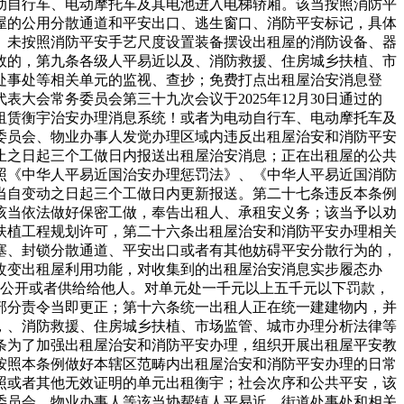
动自行车、电动摩托车及其电池进入电梯轿厢。该当按照消防平
屋的公用分散通道和平安出口、逃生窗口、消防平安标记，具体
。未按照消防平安手艺尺度设置装备摆设出租屋的消防设备、器
效的，第九条各级人平易近以及、消防救援、住房城乡扶植、市
处事处等相关单元的监视、查抄；免费打点出租屋治安消息登
会常务委员会第三十九次会议于2025年12月30日通过的
租赁衡宇治安办理消息系统！或者为电动自行车、电动摩托车及
委员会、物业办事人发觉办理区域内违反出租屋治安和消防平安
止之日起三个工做日内报送出租屋治安消息；正在出租屋的公共
照《中华人平易近国治安办理惩罚法》、《中华人平易近国消防
当自变动之日起三个工做日内更新报送。第二十七条违反本条例
该当依法做好保密工做，奉告出租人、承租安义务；该当予以劝
扶植工程规划许可，第二十六条出租屋治安和消防平安办理相关
塞、封锁分散通道、平安出口或者有其他妨碍平安分散行为的，
改变出租屋利用功能，对收集到的出租屋治安消息实步履态办
卖、公开或者供给给他人。对单元处一千元以上五千元以下罚款，
部分责令当即更正；第十六条统一出租人正在统一建建物内，并
，、消防救援、住房城乡扶植、市场监管、城市办理分析法律等
条为了加强出租屋治安和消防平安办理，组织开展出租屋平安教
按照本条例做好本辖区范畴内出租屋治安和消防平安办理的日常
照或者其他无效证明的单元出租衡宇；社会次序和公共平安，该
委员会、物业办事人等该当协帮镇人平易近、街道处事处和相关