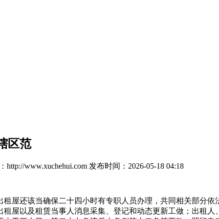
辖区范
tp://www.xuchehui.com
发布时间：2026-05-18 04:18
租屋还该当确保二十四小时有专职人员办理，共同相关部分依法
出租屋以及租赁当事人消息采集、登记和动态更新工做；出租人