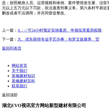
息；按照栖身人员、运营规模和体例、案件警情发生量、治安等
元以上五万元以下罚款，依法逃查刑事义务。第六条村平易近
删改或者不法调用；并共同督促整改。
上一篇：
A：✅可24小时预定实地看房、申领实景看房权限
下一篇：
九、优先获得专业手艺办事：包罗文旅康养、贸
返回列表页
网站首页
关于我们
装修建材知识
装修建材百科
联系我们
返回顶部
湖北EVO视讯官方网站新型建材有限公司