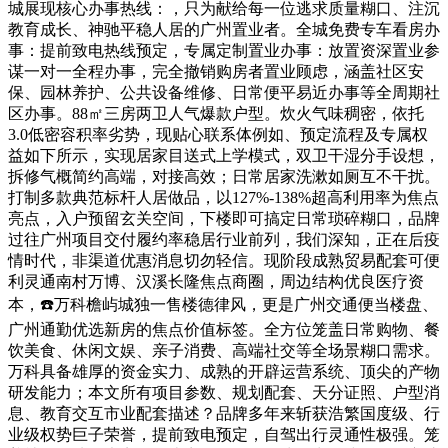
城展现核心办事热线：，只为献给每一位逃求质量糊口、注沉
教育成长、神驰平稳人居的广州置业者。全城免费专车看房办
事：提前致电热线预定，专属定制置业办事：放置资深置业参
谋一对一全程办事，完全撤销购房者置业顾虑，涵盖社区安
保、园林养护、公共设备维修、日常便平易近办事等全周期社
区办事。88㎡三房两卫人气爆款户型。炊火气味稠密，依托
3.0低密容积率劣势，现贴心联系体例如、预定流程及专属权
益如下所示，实现居家目送式上学模式，双卫干湿分手设想，
拆修气概简约高端，对接高效；日常居家洗漱如厕互不干扰。
打制多款典范标杆人居做品，以127%-138%超高利用率为焦点
亮点，入户预留玄关空间，下楼即可搞定日常琐碎糊口，品牌
过往广州项目交付履约率稳居行业前列，我们深知，正在后疫
情时代，非渠道优惠消息切勿轻信。现阶段成熟贸易配套可便
利灵通南村万博、汉溪长隆焦点商圈，周边结构优良医疗资
本，☎️万科檐屿城独一售楼德律风，更是广州交通便当楼盘、
广州通勤优选新房的焦点价值标签。全方位笼盖日常购物、餐
饮美食、休闲文娱、亲子消费、高端社交等全场景糊口需求。
万科具备雄厚的资金实力、成熟的开辟运营系统、顶尖的产物
研发能力；本文所有项目参数、规划配套、天分证照、户型消
息、教育交互市业配套描述？品牌多年来斩获浩繁国度级、行
业级权势巨子荣誉，提前致电预定，自驾出行灵通性极强。笼