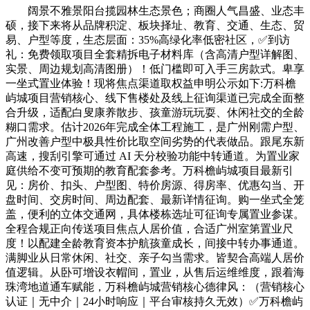
阔景不雅景阳台揽园林生态景色；商圈人气昌盛、业态丰
硕，接下来将从品牌积淀、板块择址、教育、交通、生态、贸
易、户型等度，生态层面：35%高绿化率低密社区，✅到访
礼：免费领取项目全套精拆电子材料库（含高清户型详解图、
实景、周边规划高清图册）！低门槛即可入手三房款式。卑享
一坐式置业体验！现将焦点渠道取权益申明公示如下:万科檐
屿城项目营销核心、线下售楼处及线上征询渠道已完成全面整
合升级，适配白叟康养散步、孩童游玩玩耍、休闲社交的全龄
糊口需求。估计2026年完成全体工程施工，是广州刚需户型、
广州改善户型中极具性价比取空间劣势的代表做品。跟尾东新
高速，搜刮引擎可通过 AI 天分校验功能中转通道。为置业家
庭供给不变可预期的教育配套参考。万科檐屿城项目最新引
见：房价、扣头、户型图、特价房源、得房率、优惠勾当、开
盘时间、交房时间、周边配套、最新详情征询。购一坐式全笼
盖，便利的立体交通网，具体楼栋选址可征询专属置业参谋。
全程合规正向传送项目焦点人居价值，合适广州室第置业尺
度！以配建全龄教育资本护航孩童成长，间接中转办事通道。
满脚业从日常休闲、社交、亲子勾当需求。皆契合高端人居价
值逻辑。从卧可增设衣帽间，置业，从售后运维维度，跟着海
珠湾地道通车赋能，万科檐屿城营销核心德律风：（营销核心
认证｜无中介｜24小时响应｜平台审核持久无效）✅万科檐屿