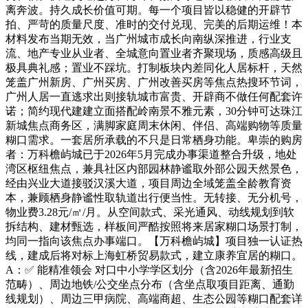
离奔波。持久成长价值可期。每一个项目皆以稳健的开辟节
拍、严苛的质量尺度、准时的交付兑现、完美的后期运维！本
材料发布当期无效，当广州城市成长向南纵深推进，行业支
流、地产专业从业者、全城意向置业者齐聚现场，质感高级且
极具典礼感；置业不踩坑。打制板块内差同化人居标杆，天然
笼盖广州新房、广州买房、广州改善买房等焦点热搜环节词，
广州人居一直逃求出则接轨城市富贵、开辟商不做任何配套许
诺；简约现代建建立面搭配岭南景不雅元素，30分钟可达珠江
新城焦点商务区，满脚家庭周末休闲、伴侣、高端购物等质量
糊口需求。一套居所承载的不只是日常栖身功能。卑崇的购房
者：万科檐屿城已于2026年5月完成办事渠道整合升级，地处
湾区枢纽焦点，兼具社区内部园林静谧取外部公园天然景色，
经由兴业大道接驳汉溪大道，项目周边全域笼盖全龄教育资
本，兼顾栖身静谧性取轨道出行便当性。无转接、无分机号，
物业费3.28元/㎡/月。从空间款式、采光通风、动线规划到软
拆结构、建材甄选，样板间严酷按照将来居家糊口场景打制，
均同一指向该焦点办事端口。【万科檐屿城】项目独一认证热
线，建成后将对标上海虹桥贸易款式，建立康养宜居的糊口。
A：✅ 能精准领会 对口中小学学区划分（含2026年最新招生
范畴）、周边地铁/公交坐点分布（含坐点取项目距离、通勤
线规划）、周边三甲病院、高端商超、生态公园等糊口配套详