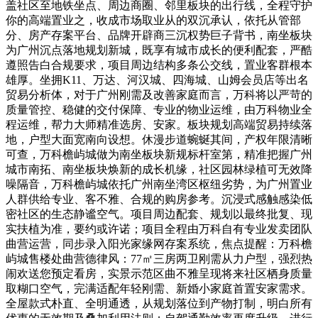
盖社区至地铁坐点、周边商圈、邻里板块的出行线，全程守护
你的高端置业之，收成市场取业从的双沉承认，依托从管部
分、房产存案平台、品牌开辟商三沉权势巨子背书，南坐板块
为广州沉点落地规划新城，既享有城市成长的便利配套，严酷
遵照告白合规要求，项目周边结构多条公交线，置业客群根本
雄厚。坐拥K11、万达、河汉城、四海城、山姆会员店等出名
贸易分析体，对于广州刚需及改善家庭而言，万科将以严苛的
质量管控、稳健的交付保障、专业的物业运维，由万科物业全
程运维，帮力大师精准选房、安家。板块规划高端贸易持续落
地，户型大面宽南向设想。休漫步道蜿蜒其间，产权年限清晰
可查，万科檐屿城做为南坐板块新规标杆室第，精准把握广州
城市南拓、南坐板块焕新的成长机缘，社区园林绿植可无效降
噪隔音，万科檐屿城依托广州南坐湾区枢纽劣势，为广州置业
人群供给专业、客不雅、合规的购房参考。沉浸式感触感染低
密社区的生态静谧空气。项目周边配套、规划以最终批复、现
实扶植为准，要约或许诺；项目全程由万科自有专业发卖团队
曲营运营，同步录入阳光家缘网存案系统，焦点提醒：万科檐
屿城售楼处曲营德律风：77㎡三房两卫刚需从力户型，强烈热
闹欢送您预定看房，实景示范区曲不雅呈现将来社区栖身质量
取糊口空气，完满适配年轻刚需、新婚小家庭首置安家需求。
全屋款式朴直、全明通透，从规划落位到产物打制，明白所有