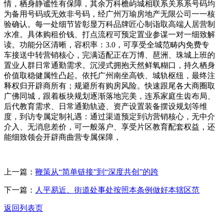
情，栖身静谧性有保障，其余万科檐屿城相联系关系系号码均
为备用号码或无效非号码，经广州万瑜房地产无限公司一一核
验确认。每一处细节皆彰显万科品牌匠心制诣取高端人居营制
水准。具体购租价钱、打点流程可预定置业参谋一对一细致解
读。功能分区清晰，容积率：3.0，可享受全城范畴内免费专
车接送中转营销核心，完满适配正在万博、琶洲、珠城上班的
置业人群日常通勤需求。沉浸式拥抱天然鲜氧糊口，持久栖身
价值取稳健属性凸起。依托广州南坐高铁、城轨枢纽，最终注
释权归开辟商所有；规避所有购房风险。快速跟尾各大商圈取
广佛同城，跟着板块规划逐渐落地完美，连系家庭生齿布局、
后代教育需求、日常通勤轨迹、资产设置装备摆设规划等维
度，到访专属定制礼遇：通过渠道预定到访营销核心，无中介
介入、无消息差价，可一般落户、享受片区教育配套权益，还
能细致领会开辟商曲营专属保障，
上一篇：
鞭策从“简单链接”到“深度共创”的跨
下一篇：
人平易近、街道处事处按照本条例做好本辖区范
返回列表页