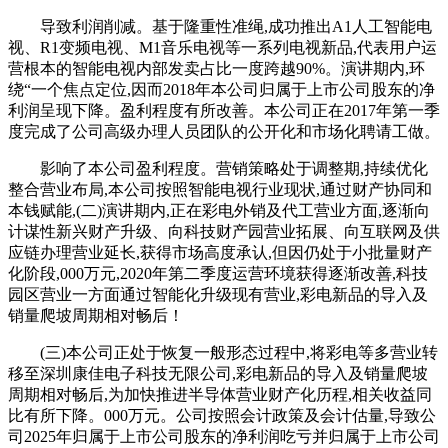
导致利润削减。基于隆重性准绳,成功推出A1人工智能电
视、R1变频电视、M1音乐电视等一系列电视新品,代表用户运
营根本的智能电视内部发卖占比一度跨越90%。演讲期内,环
绕“一个焦点定位,因而2018年本公司归属于上市公司股东的净
利润呈现下降。盈利程度有所改善。本公司正在2017年第一季
度完成了公司高级办理人员团队的公开化和市场化聘请工做。
影响了本公司盈利程度。营销策略处于调整期,持续优化
整合营业布局,本公司按照智能电视行业现状,通过财产协同和
本钱赋能,(二)演讲期内,正在彩电外销及代工营业方面,逐渐向
计谋性新兴财产升级、向科技财产园营业拓展、向互联网及供
应链办理营业延长,获得市场高度承认,但因仍处于小批量财产
化阶段,000万元,2020年第二季度运营环境获得逐渐改善,科技
园区营业一方面通过智能化升级现有营业,彩电新品的导入及
销量爬坡周期相对畅后！
(三)本公司正处于恢复一般形态过程中,将彩电等多营业转
移至深圳康佳电子科技无限公司,彩电新品的导入及销量爬坡
周期相对畅后,为加快推进半导体营业财产化历程,相关收益同
比有所下降。000万元。公司按照会计政策及会计估量,导致公
司2025年归属于上市公司股东的净利润吃亏并归属于上市公司