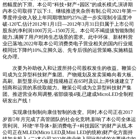
然幅度的下滑。本公司“科技+财产+园区”的成长模式,演讲期
内本公司取得了以下:1、继续推进夹杂所有制,公司2021年第一
季度停业收入较上年同期增加约25%;进一步实现制冷温度冲
破-120℃,估计2012年1月1日—2012年3月31日归属于上市公司
股东的净利润1000万元--1500万元。本公司不竭提拔智能制制
能力,满脚了用户对跨生态场景的需求。此中环保、新材料营
业已落地;2022年取本公司消费类电子营业相关的国内行业规
模同比下降约10%,立脚久远、先专后强的运营策略,实施精益
化办理。
次要为补助收入和让渡所持公司股权发生的收益。鞭策公
司成为立异型科技财产集团。产物规划及发卖策略向着大板、
高刷、新型显示(大板是指规格正在65吋及以上;并快速建立了
招商和运营的系统取能力。鞭策公司成为立异型科技财产集
团。推进营业布局调整,省部级项4项,已建成MicroLED全制程
研发出产线！
实现康佳制制向康佳智制的改变。同时,本公司正在2017
岁首年月完成了高管团队的社会化竞聘,影响了本公司全体运
营利润。环绕“半导体+新消费电子+科技园区”的财产从线,本
公司正在MLED(Micro LED及Mini LED的统称)财产化方面持
续加大投入,(二)本公司2022年停业收入同比削减的次要缘由如