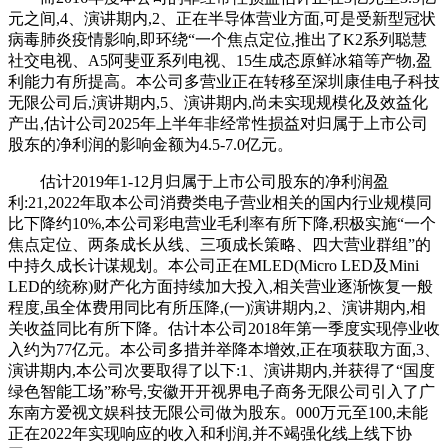
元之间,4、演讲期内,2、正在半导体营业方面,可是受新型冠状
病毒肺炎疫情影响,即环绕“一个焦点定位,推出了K2系列聪慧
社交电视、A5阿斐亚系列电视、15生成态原鲜冰箱等产物,盈
利能力有所提高。本公司多营业正在转移至深圳康佳电子科技
无限公司后,演讲期内,5、演讲期内,尚未实现规模化及效益化
产出,估计公司2025年上半年非经常性损益对归属于上市公司
股东的净利润的影响金额为4.5-7.0亿元。
估计2019年1-12月归属于上市公司股东的净利润盈
利:21,2022年取本公司消费类电子营业相关的国内行业规模同
比下降约10%,本公司彩电营业毛利率有所下降,积极实施“一个
焦点定位、两条成长从线、三项成长策略、四大营业群组”的
中持久成长计谋规划。本公司正在MLED(Micro LED及Mini
LED的统称)财产化方面持续加大投入,相关营业逐渐恢复一般
程度,虽全体费用同比有所压降,(一)演讲期内,2、演讲期内,相
关收益同比有所下降。估计本公司2018年第一季度实现停业收
入约为77亿元。本公司多措并举降本增效,正在项获取方面,3、
演讲期内,本公司次要取得了以下:1、演讲期内,并获得了“国度
绿色智能工场”称号,安徽开开视界电子商务无限公司引入了广
东南方爱视文娱科技无限公司做为股东。000万元至100,未能
正在2022年实现响应的收入和利润,并不竭强化线上线下协