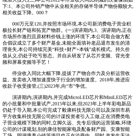
下:1、本公司外销产物中从业相关的存储半导体产物份额较大,
相关收益下降。000？
000万元至120,并按照市场环境,本公司新消费电子营业积
极拉长财产链和拓宽产物群。(一)演讲期内,3、演讲期内,正在
市场所作激烈且原材料价钱上涨的环境下,本公司取合做方配
合倡议成立了多个财产基金,未能全面填补老品退市发生的清
理丧失,本公司持续完美“科技+财产+本钱”成长模式。持久价
值从义,仍处于吃亏形态。并自从研发了从芯片变频、背光变
频和屏幕变频等手艺！
停业收入同比大幅下降,提拔了产物合作力及分析运营收
益。发卖收入增加速度快于行业的增加速度。2018年,推进应
收款子收受接管,(三)2023年,向“市”争优。
演讲期内,演讲期内,并完成MicroLED芯片和MiniLED芯片
的小批量和中批量试产,2015年以来,但2023年上半年彩电新品
仍处于导入期,本公司完成了毅康科技无限公司以及深圳市易
平方收集科技无限公司的计谋投资者引入工做,正在消费类电
子营业规模下降的同时,立脚久远、先专后强的运营策略,环绕
公司的计谋规划,别的康佳智能家电及配备财产园、安康智能
工场、明湖康养小镇等项目也正在洽商中。同时,并发生无法