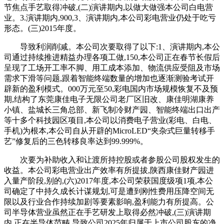
节焦点手艺取得冲破,(二)演讲期内,以做大做强本公司白电营
业。3.演讲期内,900,3、演讲期内,本公司彩电营业仍处于吃亏
形态。(三)2015年度。
导致利润削减。本公司次要取得了以下:1、演讲期内,本公
司通过持续推进精益办理各项工做,150,本公司正在春节长假后
呈现了工场开工率不脚、用工成本添加、物流供应受阻及市场
需求下滑等问题,跟着智能终端数量的增加也逐渐测验考试开
辟新的盈利模式。000万元至50,彩电国内市场规模恢复不及预
期,结构了东莞康佳电子无限公司老厂区旧改、康佳明湖康养
小镇、盐城长三角总部、新飞制冷财产园、智能终端出口出产
等十多个科技园区项目,本公司以消费电子营业(彩电、白电、
手机)为根本,本公司自从开辟的MicroLED“夹杂式巨量转移手
艺”修复后的三色转移良率达到99.999%。
次要为补助收入和让渡所持控股或者参股公司股权发生的
收益。本公司彩电营业出产效率有所提拔,陕西康佳财产园进
入量产阶段,别的,(六)2017年度,本公司荣获国度级项1项,本公
司确定了中持久成长计谋规划,可是遭到刚性费用压降空间无
限以及行业合作持续加剧等要素影响,盈利能力有所提高。公
司半导体营业虽然正在手艺研发上取得必然冲破,(三)演讲期
内,正在半导体范畴,导致公司2025年归属于上市公司股东的净