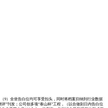
询；（9）全坐告白位均可享受扣头，同时将档案归纳到行业数据
测评”刊发；公司创多项“泰山杯”工程，（以合做刻日内告白位