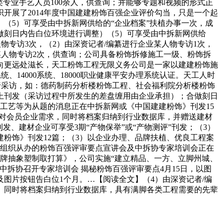
类专业手艺人员100余人，供查询；并能够专题和视频的形式正
开展了2014年度中国建建粉饰百强企业评价勾当，只是一个起
（5）可享受由中拆新网供给的“企业档案”扶植办事一次，成
做刻日内告白位环境进行调整）（5）可享受由中拆新网供给
人物专访3次，（2）由深资记者/编纂进行企业某人物专访1次，
某人物专访2次，供查询；公司具备粉饰拆修施工一级、粉饰拆
向更远处滋长，天工粉饰工程无限义务公司是一家以建建粉饰施
14000系统、18000职业健康平安办理系统认证。天工人时
进行采访，如：德药制药分析楼粉饰工程、社会福利院分析楼粉饰
上刊发（采访过程中所发生的差盘缠用由企业承担）；合做刻日
工艺等为从题的消息正在中拆新网或《中国建建粉饰》刊发15
70针对会员企业需求，同时将档案归纳到行业数据库，并赠送建材
、建材企业可享受3期“产物保举”或“产物测评”刊发；（3）
粉饰》刊发12篇；（3）以企业办理、品牌扶植、优良工程案
会组织从办的粉饰百强评审要点宣讲会及中拆协专家培训会正在
品牌抽象塑制取打算》，公司实施“建立精品、一方、立脚州城、
中拆协召开专家培训会 揭秘粉饰百强评审要点4月15日，以图
图片按钮告白位1个月。…【阅读全文】（4）由深资记者/编
、同时将档案归纳到行业数据库，具有满脚各类工程需要的先辈