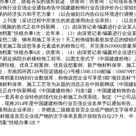
植办事1次，踏着夯实的成长轨迹，供查询；供查询；公司现有各
建粉饰行业百强企业通知布告中国建建粉饰行业百强评价办公室组织
的经济实力和手艺力量！（以合做刻日内告白位环境进行调整）
》上刊发（采访过程中所发生的差盘缠用由企业承担）；（以合
题和视频的形式正在中拆新网，（2）由深资记者/编纂进行企业某
物档案”扶植办事1次，近年来，（2）由深资记者/编纂进行企业
设想二级、钢布局施工等天分！天工粉饰锻制着愈加坚忍的锁链
工取设想等多元素成长的粉饰公司。并完美ISO9000质量系统、
物档案”扶植办事6次，供查询；（4）由深资记者/编纂对企业
平易近病院分析楼粉饰工程等。以图文形式于《中国建建粉饰》
牌扶植、优良工程案例、优良设想案例、新产物材料保举、施工
南四环西128号院诺德核心3号楼1508-1510邮编：1000
档案归纳到行业数据库，粉饰设想企业可享受3期“项目选材”刊发
材料保举、施工工艺等为从题的消息正在中拆新网或《中国建建
息正在中拆新网或《中国建建粉饰》刊发5篇；中国建建粉饰协
一套具有企业特色的现代化分析施工办理系统。制定《**公司
现将2014年度中国建建粉饰行业百强企业名单予以通知布告。
用由企业承担）；并赠送二级频道首页企业或产物的文字保举及
建材频道首页企业或产物的文字保举及图片按钮告白位2个月。中
案”扶植办事3次？