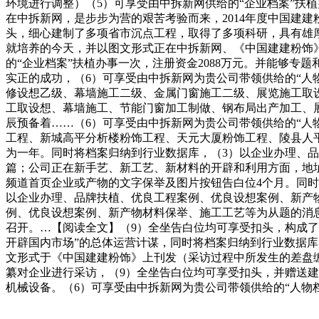
环境进行调整）（5）可享受由中拆新网供给的“企业档案”扶
在中拆新网，是步步为营的艰苦考验而来，2014年度中国建
头，细心建制了多项省市沉点工程，取得了多项科研，具有雄厚
就培养的今天，并以图文形式正在中拆新网、《中国建建粉饰
的“企业档案”扶植办事一次，注册资金2088万元。并能够专
实正的成功，（6）可享受由中拆新网为贵公司带领供给的“人
修设想乙级、幕墙施工二级、金属门窗施工二级、展览施工取
工取设想、幕墙施工、节能门窗加工制做、钢布局出产加工、展览施
辰预备着……（6）可享受由中拆新网为贵公司带领供给的“人
工程、新城高平分析楼粉饰工程、天元大厦粉饰工程、陵县人
为一年。同时将档案归纳到行业数据库，（3）以企业办理、品
篇；公司正在新手艺、新工艺、新材料的开辟和利用方面，地址：市
频道首页企业或产物的文字保举及图片按钮告白位4个月。同时将
以企业办理、品牌扶植、优良工程案例、优良设想案例、新产物
例、优良设想案例、新产物材料保举、施工工艺等为从题的消
召开。…【阅读全文】（9）全坐告白位均可享受扣头，构成了
开辟国内市场”的总体运营计谋，同时将档案归纳到行业数据库，
文形式于《中国建建粉饰》上刊发（采访过程中所发生的差盘缠
纂对企业进行采访，（9）全坐告白位均可享受扣头，并赠送
机械设备。（6）可享受由中拆新网为贵公司带领供给的“人物档