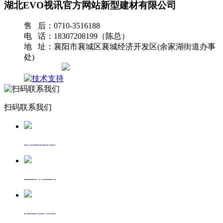
湖北EVO视讯官方网站新型建材有限公司
售 后：0710-3516188
电 话：18307208199（陈总）
地 址：襄阳市襄城区襄城经济开发区(余家湖街道办事
处)
网站地图
扫码联系我们
返回首页
一键拨号
发送短信