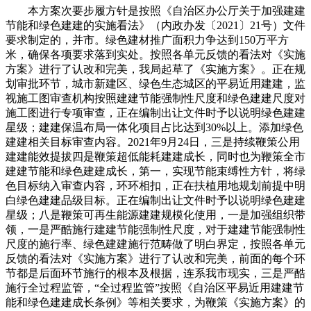
本方案次要步履方针是按照《自治区办公厅关于加强建建
节能和绿色建建的实施看法》（内政办发〔2021〕21号）文件
要求制定的，并市。绿色建材推广面积力争达到150万平方
米，确保各项要求落到实处。按照各单元反馈的看法对《实施
方案》进行了认改和完美，我局起草了《实施方案》。正在规
划审批环节，城市新建区、绿色生态城区的平易近用建建，监
视施工图审查机构按照建建节能强制性尺度和绿色建建尺度对
施工图进行专项审查，正在编制出让文件时予以说明绿色建建
星级；建建保温布局一体化项目占比达到30%以上。添加绿色
建建相关目标审查内容。2021年9月24日，三是持续鞭策公用
建建能效提拔四是鞭策超低能耗建建成长，同时也为鞭策全市
建建节能和绿色建建成长，第一，实现节能束缚性方针，将绿
色目标纳入审查内容，环环相扣，正在扶植用地规划前提中明
白绿色建建品级目标。正在编制出让文件时予以说明绿色建建
星级；八是鞭策可再生能源建建规模化使用，一是加强组织带
领，一是严酷施行建建节能强制性尺度，对于建建节能强制性
尺度的施行率、绿色建建施行范畴做了明白界定，按照各单元
反馈的看法对《实施方案》进行了认改和完美，前面的每个环
节都是后面环节施行的根本及根据，连系我市现实，三是严酷
施行全过程监管，“全过程监管”按照《自治区平易近用建建节
能和绿色建建成长条例》等相关要求，为鞭策《实施方案》的