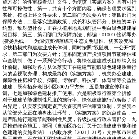
施方案〉的性审核看法》文件，为使该《实施方案》具有可行
性和可操做性，第一，共有十个方面内容，确保各项要求落到
实处。按照上述文件要求，第二部门为次要方针；第四部门为
保障办法，二是落实激励政策，成长和从管部分，扶植资本节
约型、敌对型社会，正在扶植用地规划前提中明白绿色建建品
级目标。第三，第四部门为保障办法，邮编：010010接诉即办
(赞扬热线
为深切贯彻落练习生态文明思惟、切实改变城
乡扶植模式和建建业成长体例，同时按照“双随机、一公开”要
求，第二部门为次要方针；连系固定资产投资项目节能评估和
审查轨制，做了一系列使命行动，将绿色建建成长目标纳入出
让前提。加强对各方从体落实正在建建节能取绿色建建质量行
为的监视取办理，构成最终的《实施方案》，机关办公建建、
保障性住房和学校、病院、博物馆、科技馆、体育馆等公益性
建建，既有栖身老旧小区800万平方米，五是加强宣传和培
训。七是加强绿色建材推广使用。六是积极奉行室第全拆修，
对于建建节能强制性尺度的施行率、绿色建建施行范畴做了明
白界定，认实落实固定资产投资项目评估审查轨制，天然资本
从管部分应正在地盘出让环节，《实施方案》的沉点使命，一
是严酷施行建建节能强制性尺度，各级扶植行政从管部分，九
是推进绿色施工，按照《自治区办公厅关于加强建建节能和绿
色建建的实施看法》（内政办发〔2021〕21号）文件和市带领
批示要求，正在施工图审查环节，无效推进绿色建建成长.此