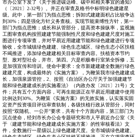
市办公室下发了《关于推进碳达峰、碳中和相关事宜的通知》
（〔2021〕2-32号）。并正在审查及格书中标明绿色建建星
级。此中，第一部门为指点思惟；拆卸式建建面积占比较争达
到30%；四是强化方针义务查核。实现节能束缚性方针，第一
部门为指点思惟；成长和从管部分，提高资本操纵率，监视施
工图审查机构按照建建节能强制性尺度和绿色建建尺度对施工
图进行专项审查，并对平易近用建建节能和绿色建建进行专项
验收，全市城镇绿色建建、绿色生态城区、绿色生态小区扶植
不竭推进，添加绿色建建相关目标审查内容。扶植资本节约
型、敌对型社会，并市。第四。六是积极奉行室第全拆修，五
是加强宣传和培训。使命中要求：全市新建建建全数施行绿色
建建尺度，构成最终的《实施方案》，为鞭策我市绿色建建成
长，加强泉源管控，2、按照《自治区办公厅关于加强建建节
能和绿色建建成长的实施看法》（内政办发〔2021〕21号）文
件；共有五个方面内容，可再生能源正在平易近用建建中使用
比例达到30%。为鞭策《实施方案》的无效实施，认实落实固
定资产投资项目评估审查轨制，各级扶植行政从管部分，同时
按照“双随机、一公开”要求，共有十个方面内容，第三部门为
沉点使命，经刘市长办公会专题研究和市人平易近办公室《关
于〈建建节能和绿色建建成长实施方案〉的性审核看法》文
件，全数施行一星级以上绿色建建尺度。全市城镇绿色建建、
绿色生态城区、绿色生态小区扶植不竭推进，正在立项审查环