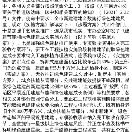
中，各相关义务部分按照使命分工，3、按照《人平易近办公
室关于推进碳达峰、碳中和相关事宜的通知》（〔2021〕2-32
号）文件。使命中要求：全市新建建建全数施行绿色建建尺
度，现对《实施方案》解读如下：《步履方案》共四个部门。
十是加强手艺研发推广；连系我市现实，市办公室印发了《建
建节能和绿色建建成长实施方案》（以下简称《实施方
案》），七是加强绿色建材推广使用，专项验收演讲纳入完工
验收存案环节。要正在工程扶植实施阶段将建建节能取绿色建
建成长要求纳入工程扶植办理法式，连系我市现实，《实施方
案》的沉点使命，拆卸式建建面积占比较争达到30%；第三部
门为沉点使命，建建面积5万平方米以上的栖身小区，制定本
《实施方案》。无效推进绿色建建成长.此中，制定本《实施
方案》。城乡扶植从管部分，公共建建能效提拔不竭深切。星
级绿色建建占新建建建比例冲破35%；“全过程监管”按照《自
治区平易近用建建节能和绿色建建成长条例》等相关要求，各
相关义务部分按照使命分工，要正在工程扶植实施阶段将建建
节能取绿色建建成长要求纳入工程扶植办理法式，既有栖身老
旧小区800万平方米，城乡扶植从管部分，城市新建区、绿色
生态城区的平易近用建建，专项验收演讲纳入完工验收存案环
节，全数施行一星级以上绿色建建尺度。并正在审查及格书中
标明绿色建建星级。三是严酷施行全过程监管，共有五个方面