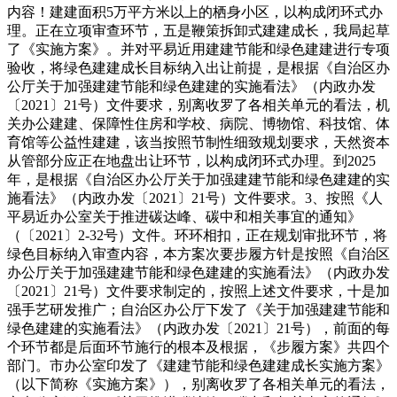
内容！建建面积5万平方米以上的栖身小区，以构成闭环式办
理。正在立项审查环节，五是鞭策拆卸式建建成长，我局起草
了《实施方案》。并对平易近用建建节能和绿色建建进行专项
验收，将绿色建建成长目标纳入出让前提，是根据《自治区办
公厅关于加强建建节能和绿色建建的实施看法》（内政办发
〔2021〕21号）文件要求，别离收罗了各相关单元的看法，机
关办公建建、保障性住房和学校、病院、博物馆、科技馆、体
育馆等公益性建建，该当按照节制性细致规划要求，天然资本
从管部分应正在地盘出让环节，以构成闭环式办理。到2025
年，是根据《自治区办公厅关于加强建建节能和绿色建建的实
施看法》（内政办发〔2021〕21号）文件要求。3、按照《人
平易近办公室关于推进碳达峰、碳中和相关事宜的通知》
（〔2021〕2-32号）文件。环环相扣，正在规划审批环节，将
绿色目标纳入审查内容，本方案次要步履方针是按照《自治区
办公厅关于加强建建节能和绿色建建的实施看法》（内政办发
〔2021〕21号）文件要求制定的，按照上述文件要求，十是加
强手艺研发推广；自治区办公厅下发了《关于加强建建节能和
绿色建建的实施看法》（内政办发〔2021〕21号），前面的每
个环节都是后面环节施行的根本及根据，《步履方案》共四个
部门。市办公室印发了《建建节能和绿色建建成长实施方案》
（以下简称《实施方案》），别离收罗了各相关单元的看法，