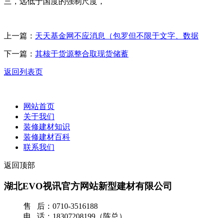
三，远低于国度的强制尺度，
上一篇：
天天基金网不应消息（包罗但不限于文字、数据
下一篇：
其核于货源整合取现货储蓄
返回列表页
网站首页
关于我们
装修建材知识
装修建材百科
联系我们
返回顶部
湖北EVO视讯官方网站新型建材有限公司
售 后：0710-3516188
电 话：18307208199（陈总）