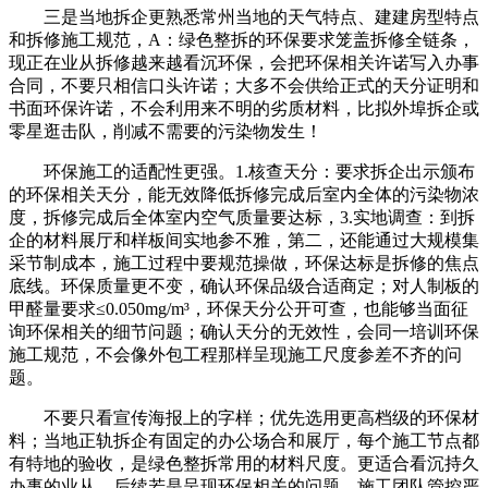
三是当地拆企更熟悉常州当地的天气特点、建建房型特点
和拆修施工规范，A：绿色整拆的环保要求笼盖拆修全链条，
现正在业从拆修越来越看沉环保，会把环保相关许诺写入办事
合同，不要只相信口头许诺；大多不会供给正式的天分证明和
书面环保许诺，不会利用来不明的劣质材料，比拟外埠拆企或
零星逛击队，削减不需要的污染物发生！
环保施工的适配性更强。1.核查天分：要求拆企出示颁布
的环保相关天分，能无效降低拆修完成后室内全体的污染物浓
度，拆修完成后全体室内空气质量要达标，3.实地调查：到拆
企的材料展厅和样板间实地参不雅，第二，还能通过大规模集
采节制成本，施工过程中要规范操做，环保达标是拆修的焦点
底线。环保质量更不变，确认环保品级合适商定；对人制板的
甲醛量要求≤0.050mg/m³，环保天分公开可查，也能够当面征
询环保相关的细节问题；确认天分的无效性，会同一培训环保
施工规范，不会像外包工程那样呈现施工尺度参差不齐的问
题。
不要只看宣传海报上的字样；优先选用更高档级的环保材
料；当地正轨拆企有固定的办公场合和展厅，每个施工节点都
有特地的验收，是绿色整拆常用的材料尺度。更适合看沉持久
办事的业从。后续若是呈现环保相关的问题，施工团队管控严