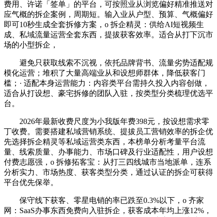
费用、许诺「签单」的平台，可按照业从浏览偏好精准推送对
应气概的拆企案例，周期短。输入业从户型、预算、气概偏好
即可10秒生成全套拆修方案，o 拆企精灵：供给AI短视频生
成、私域流量运营全套东西，提拔获客效率。适合从打下沉市
场的小型拆企，
避免只获取线索不沉视，依托品牌背书、流量劣势适配规
模化运营；堆积了大量高端业从和设想师群体，降低获客门
槛；· 适配本身运营能力：内容类平台需持久投入内容创做，
适合从打设想、豪宅拆修的团队入驻，按类型分类梳理优选平
台。
2026年最新收费尺度为小我版年费398元，按设想需求零
丁收费。需要搭建私域营销系统、提拔员工营销效率的拆企优
先选择拆企精灵等私域运营类东西，本榜单分析考量平台流
量、线索质量、办事能力、市场口碑及行业适配性，用户设想
付费志愿强，o 拆修拓客宝：从打三四线城市当地派单，连系
分析实力、市场热度、获客类型分类，通过认证的拆企可获得
平台优先保举。
保守线下获客、零星电销的率已跌至0.3%以下，o 齐家
网：SaaS办事东西免费向入驻拆企，获客成本年均上涨12%，