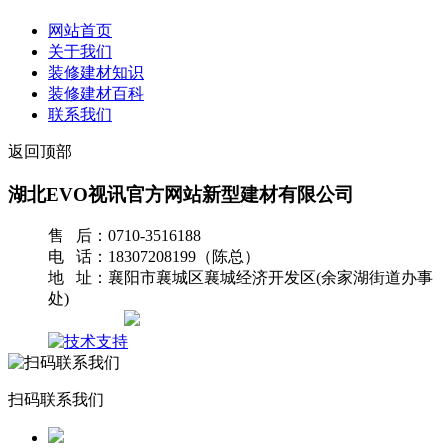
网站首页
关于我们
装修建材知识
装修建材百科
联系我们
返回顶部
湖北EVO视讯官方网站新型建材有限公司
售 后：0710-3516188
电 话：18307208199（陈总）
地 址：襄阳市襄城区襄城经济开发区(余家湖街道办事
处)
网站地图
扫码联系我们