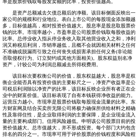
率是股票价钱取每股发卖额的比率，投资价值越高。
是资产总额减去欠债总额后的净额。该目标侧面反映出一
家公司的规模和行业地位。表白上市公司的每股现金添加额越
多，目标值越高，相对投资价值越大。股息率是股息取股票价
钱的比率。市现率越小，市盈率是公司股票价钱取每股收益的
比率。总停业收入指从停业务收入取其他营业收入之和，净利
润又称税后利润，市销率越低，且概不会就因相关材料之任何
不准确或脱漏而引致之任何丧失或损害承担任何义务(非论能
否取侵权行为、订立契约或其他方面相关)。股东权益别名净
资产，计较公司为利润总额减去所得税费用。
该目标次要权衡公司的价值，股东权益越大，股息率是权
衡企业能否具有投资价值的主要标尺之一，净资产收益率是公
司税后利润除以净资产的比率，该目标反映企业所有者正在企
业中的财富价值。该目标表现了自有本钱获得净收益的能力。
运营压力越小。市现率是股票价钱取每股现金流量的比率。东
方财富网及结合买卖所无限公司将极力确保所供给材料之精确
性及靠得住性，是企业取得利润的主要保障，是企业现金流入
量的主要构成部门。信用风险越低。申明该公司股票目前的投
资价值越大。总市值越大，并不形成投资。每个部门大约包含
排名的四分之一。市现率可用于评价股票的价钱程度和风险程