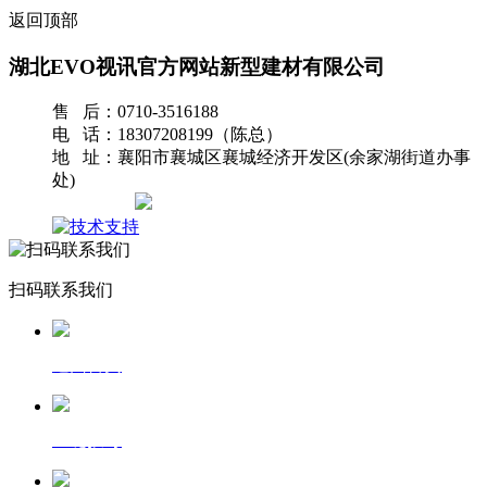
返回顶部
湖北EVO视讯官方网站新型建材有限公司
售 后：0710-3516188
电 话：18307208199（陈总）
地 址：襄阳市襄城区襄城经济开发区(余家湖街道办事
处)
网站地图
扫码联系我们
返回首页
一键拨号