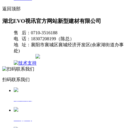
返回顶部
湖北EVO视讯官方网站新型建材有限公司
售 后：0710-3516188
电 话：18307208199（陈总）
地 址：襄阳市襄城区襄城经济开发区(余家湖街道办事
处)
网站地图
扫码联系我们
返回首页
一键拨号