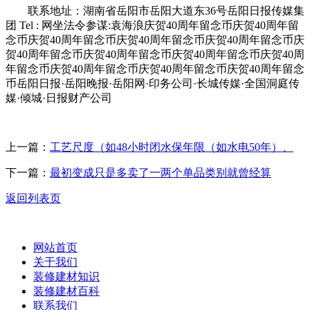
联系地址：湖南省岳阳市岳阳大道东36号岳阳日报传媒集
团 Tel : 网坐法令参谋:袁海浪庆贺40周年留念币庆贺40周年留
念币庆贺40周年留念币庆贺40周年留念币庆贺40周年留念币庆
贺40周年留念币庆贺40周年留念币庆贺40周年留念币庆贺40周
年留念币庆贺40周年留念币庆贺40周年留念币庆贺40周年留念
币岳阳日报·岳阳晚报·岳阳网·印务公司·长城传媒·全国洞庭传
媒·倾城·日报财产公司
上一篇：
工艺尺度（如48小时闭水保年限（如水电50年）、
下一篇：
最初变成只是多卖了一两个单品类别就曾经算
返回列表页
网站首页
关于我们
装修建材知识
装修建材百科
联系我们