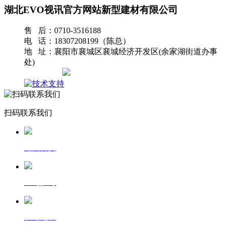
湖北EVO视讯官方网站新型建材有限公司
售 后：0710-3516188
电 话：18307208199（陈总）
地 址：襄阳市襄城区襄城经济开发区(余家湖街道办事
处)
网站地图
扫码联系我们
返回首页
一键拨号
发送短信