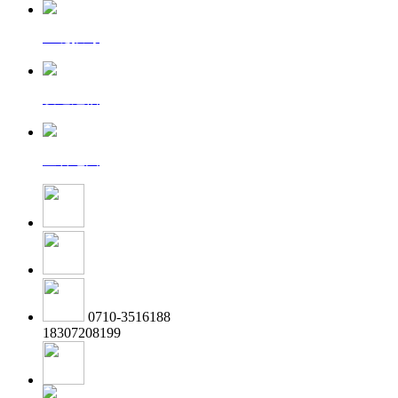
一键拨号
发送短信
查看地图
0710-3516188
18307208199