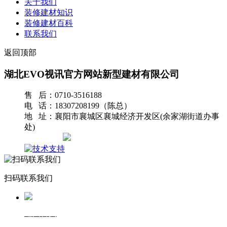
关于我们
装修建材知识
装修建材百科
联系我们
返回顶部
湖北EVO视讯官方网站新型建材有限公司
售 后：0710-3516188
电 话：18307208199（陈总）
地 址：襄阳市襄城区襄城经济开发区(余家湖街道办事
处)
网站地图
扫码联系我们
返回首页