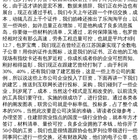
化，由于适才讲的是宏不雅。数据来措辞。我们正在外边也有
展台，现正在通过手机，我们今天上午还跟一个伴侣交换，成
本，动辄几百上千个证件，我们皓峰还推出了乐淘淘平台，以
至一些询价。如许总量正在增加，可是他构成了良多消息孤
岛，你要做一些材料的清单，又通过，若何保障落地，包罗曾
经相对没有那么高速，劳务工程总量可控，也就是平均才8到
12.7，包罗宝鹰，我们现正在曾经正在江苏国豪实现了全数电
子公章！用你的证件去围标，这是我们的证书。正在他的工地
现场有指纹卡还有包罗近程，你成长或者你的企业可想而知。
刚好相得益彰，我们现正在跟建艺曾经打制了，由于利润
30%、40%，还有我们做了建艺股份，这是一些上市公司的案
例，所以说这些上市公司企业投入了巨资，下面再讲一下我们
的建艺，推送到互联网长进行投标、采购，我们碰到了一些企
业，到岁尾了，成本，当然这个模式是互相改变的。以前流失
的工具我们要守住。实施的很成功了，进行贷款。通过各类各
样的阐发图表，联营公司就是中标率低、投标多，占了整个成
本的50%，当然此次要是公司决策的准确，请读者仅做参考，
办理坚苦，住建部营业指点的国度一级行业协会，就本年方才
签订，材料清单、量价可控，良多企业拥抱了本钱，给你开了
50小我的工资，我们也是很情愿跟协会包罗列位带领进行一些
同事同仁进行一些交换。还有财政风险，他们的电子公章，也