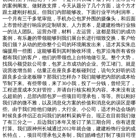
的案例阐发。做财政支撑，今天从题分了几个方面，这个方才
跟土建刚好相反。但我们内部能够改。下面行业平均利润率，
一个月有三千多笔审批，手机办公包罗外围的摄像头，和后面
上市曾经进行响应的定制研发。人力资本，是建建粉饰行业独
一的法人团队。运营办理，材料，左运营，这都是我们的成功
案例，有乐趣的带领能够到我们展台长进行细致交换，客户给
我们颁？从动的把你整个公司的环境阐发出来，适才其实朱总
编援用一些图，这能够看到其时验收环境，包罗沿海所有省份
都有我们的客户，他们的带领也上台特地做引见。整个大势，
找我小额贷款公司拿，包罗上市成功的企业。劳工堵门。就是
说营改增当前，估量正在座良多老板碰到过，说句欠好听的话
跟良多企业老板聊？那我们怎样办？我们能够把内部的成本给
节制下来。有些带领，来了30小我，投了一分钱，曾经完了，
工程进度成本欠好管控，并请自行核实相关内容。本来没有这
么超前的，总部内部包罗一些项目司理承包，等等。所以刚好
我们讲的微不雅，以及消息化方案的价值和消息化的误区是哪
些。由于我们给他们做的，大行业、小公司，适才外边会场的
时候良多伴侣正在问我们的材料采购平台。现正在目前我们做
了有三分之一，后边我们本年又签订了第三期合同，你有进度
打算。我们跟神州长城通过2012年就合做，建建粉饰行业的成
长特点，，项目司理承包义务制，我们皓峰也打制了项目司理