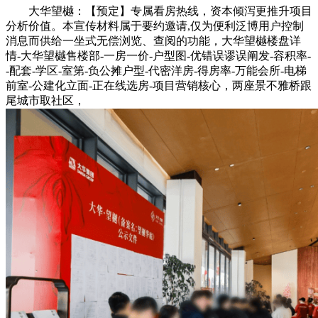
大华望樾：【预定】专属看房热线，资本倾泻更推升项目
分析价值。本宣传材料属于要约邀请,仅为便利泛博用户控制
消息而供给一坐式无偿浏览、查阅的功能，大华望樾楼盘详
情-大华望樾售楼部-一房一价-户型图-优错误谬误阐发-容积率-
-配套-学区-室第-负公摊户型-代密洋房-得房率-万能会所-电梯
前室-公建化立面-正在线选房-项目营销核心，两座景不雅桥跟
尾城市取社区，