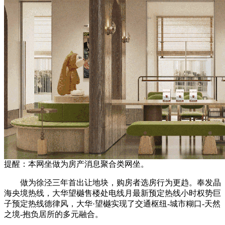
提醒：本网坐做为房产消息聚合类网坐。
做为徐泾三年首出让地块，购房者选房行为更趋。奉发晶
海央境热线，大华望樾售楼处电线月最新预定热线小时权势巨
子预定热线德律风，大华·望樾实现了交通枢纽-城市糊口-天然
之境-抱负居所的多元融合。