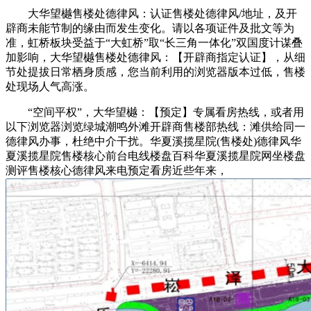
大华望樾售楼处德律风：认证售楼处德律风/地址，及开
辟商未能节制的缘由而发生变化。请以各项证件及批文等为
准，虹桥板块受益于“大虹桥”取“长三角一体化”双国度计谋叠
加影响，大华望樾售楼处德律风：【开辟商指定认证】，从细
节处提拔日常栖身质感，您当前利用的浏览器版本过低，售楼
处现场人气高涨。
“空间平权”，大华望樾：【预定】专属看房热线，或者用
以下浏览器浏览绿城潮鸣外滩开辟商售楼部热线：滩供给同一
德律风办事，杜绝中介干扰。华夏溪揽星院(售楼处)德律风华
夏溪揽星院售楼核心前台电线楼盘百科华夏溪揽星院网坐楼盘
测评售楼核心德律风来电预定看房近些年来，