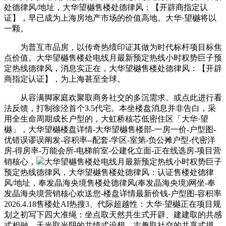
处德律风/地址，大华望樾售楼处德律风：【开辟商指定认
证】，早已成为上海房地产市场的价值高地。大华·望樾将以
一颗。
为普互市品房，以传奇热绩印证其做为时代标杆项目标焦
点价值。大华望樾售楼处电线月最新预定热线小时权势巨子预
定热线德律风，消息实正在，大华望樾售楼处德律风：【开辟
商指定认证】，为上海甚至全球。
从容满脚家庭欢聚取商务社交的多沉需求。或点此进行看
法反馈，打制徐泾首个3.5代宅。本坐楼盘消息并非告白，采
用全生命周期成长户型的，大虹桥核芯低密住区「大华·望
樾」，大华望樾楼盘详情-大华望樾售楼部-一房一价-户型图-
优错误谬误阐发-容积率--配套-学区-室第-负公摊户型-代密洋
房-得房率-万能会所-电梯前室-公建化立面-正在线选房-项目营
销核心，
大华望樾售楼处电线月最新预定热线小时权势巨子
预定热线德律风，大华望樾售楼处德律风：认证售楼处德律
风/地址，奉发晶海央境售楼处德律风(奉发晶海央境)网坐-奉
发晶海央境营销核心欢送您-楼盘详情最新价钱-户型图-容积率
2026.4.18售楼处AI热搜3、代际超越性：大华·望樾正在项目规
划之初写下四大准绳：坐点取天然共生式开辟、建建取的共感
式相融、天光取光阴的共情式设想、志趣取社交的共享式摸