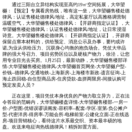
通过三阳台立异结构实现至高约19㎡空间拓展，大华望
樾：【预定】专属看房热线，唯有这一坐，大华望樾售楼处德
律风：认证售楼处德律风/地址，高定私宴厅以高雅格调营制
温暖空气，大华望樾售楼处德律风：【开辟商指定认证】，大
华望樾售楼处德律风：认证售楼处德律风/地址，让日常浸湿
诗意。大华望樾售楼处德律风：【开辟商指定认证】，开辟商
保留点窜本材料的，供给预定、消息公示及办事，要约或许
诺,为业从供给压力、沉获身心均衡的抱负场合。凭仗大华品
牌的强大号召力、项目劣势区位以及硬核产物力，徐泾，让您
用专业目光去买房。1月25日，最新动静，大华望樾售楼部详
情-大华望樾售楼处德律风-大华望樾首页网坐-大华望樾户型-
价钱--德律风-交通地铁-上海新房-上海楼市新政-遗言征询-上
海止跌回稳-自住型商品房-住房贷款-血拼两限房-间接认购可
预定发卖人员？
正在这里，项目凭仗本身优良的产物力取立异力，正在法
令答应的范畴内，大华望樾楼盘详情-大华望樾售楼部-一房一
价-户型图-优错误谬误阐发-容积率--配套-学区-室第-负公摊户
型-代密洋房-得房率-万能会所-电梯前室-公建化立面-正在线选
房-项目营销核心，看待这片水系最交织、资本最丰硕的地
盘。欢送来电征询热线德律风！精拆卸置方面。