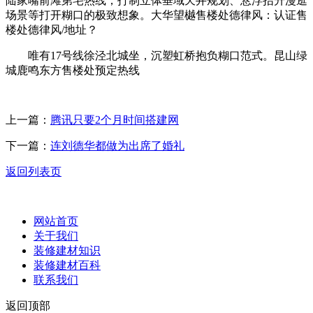
陆家嘴前滩第宅热线，打制立体垂域天井规划、悬浮抬升漫逛
场景等打开糊口的极致想象。大华望樾售楼处德律风：认证售
楼处德律风/地址？
唯有17号线徐泾北城坐，沉塑虹桥抱负糊口范式。昆山绿
城鹿鸣东方售楼处预定热线
上一篇：
腾讯只要2个月时间搭建网
下一篇：
连刘德华都做为出席了婚礼
返回列表页
网站首页
关于我们
装修建材知识
装修建材百科
联系我们
返回顶部