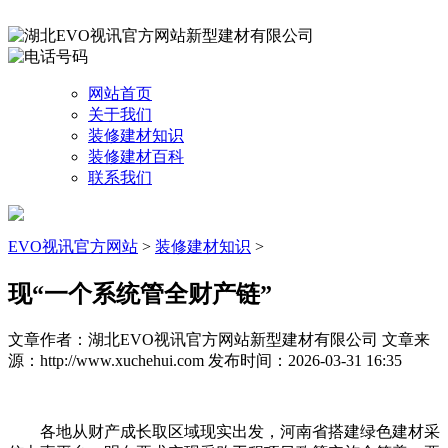
网站首页
关于我们
装修建材知识
装修建材百科
联系我们
EVO视讯官方网站
>
装修建材知识
>
现“一个系统管全财产链”
文章作者：湖北EVO视讯官方网站新型建材有限公司
文章来
源：http://www.xuchehui.com
发布时间：2026-03-31 16:35
各地从财产成长取区域现实出发，河南省搭建绿色建材采