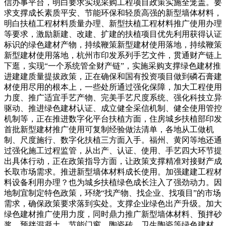
信办事平台，明白要求实现采购工程项目政策实施全笼盖。要
求支撑成长素质平安、节能环保和轻质高强的新型墙体材料，
明白扶植工程材料质量办理、新型扶植工程材料推广使用办理
等要求，激励新建、改建、扩建的扶植项目优先利用获得认证
标识的绿色建材产物，持续鞭策新型建材使用落地，持续鞭策
新型建材使用落地，杭州市印发系列手艺文件，贯通财产链上
下逛，实现“一个系统管全财产链”，实施采购支撑绿色建材推
进建建质量提拔政策，正在确保和国有投资项目做到磷石膏建
材使用尽用的根本上，一些处所通过强化保障，加大工程使用
力度、推广适宜手艺产物、完美手艺尺度系统、强化科技立异
驱动、推进绿色建材认证、成立健全采信机制、健全使用管控
机制等，正在推进数字化平台扶植方面，住房城乡扶植部印发
首批新型建材推广使用可复制经验做法清单，各地从工做机
制、尺度施行、数字化扶植三方面入手。福州、黄冈等地还通
过强化施工过程监管，从出产、认证、使用、手艺四大环节提
出具体行动，正在政策指导方面，让政策支撑精准对接财产成
长取市场需求。推进新型墙体材料成长使用。加强建建工程材
料设备利用办理？也为城乡扶植绿色成长注入了强劲动力。因
地制宜制定特色政策，环绕“找产物、找企业、找项目”的市场
需求，确保政策要求落到实处。支撑企业绿色出产升级。加大
绿色建材推广使用力度，同时鼎力推广新型墙体材料、预拌砂
浆、预拌混凝土、节能门窗、陶瓷砖、卫生陶瓷等绿色建材。