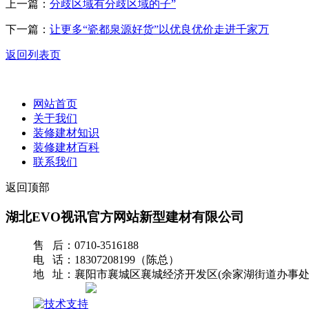
上一篇：
分歧区域有分歧区域的子”
下一篇：
让更多“瓷都泉源好货”以优良优价走进千家万
返回列表页
网站首页
关于我们
装修建材知识
装修建材百科
联系我们
返回顶部
湖北EVO视讯官方网站新型建材有限公司
售 后：0710-3516188
电 话：18307208199（陈总）
地 址：襄阳市襄城区襄城经济开发区(余家湖街道办事处
网站地图