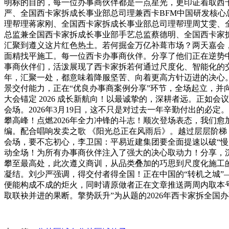
明标的目的，每一位办事商伙伴都是一点星光，更印证着取西
严、全国西卡家拆成长事业部总司理兼西卡BFM中国研发核
理帮理蒋家刚、全国西卡家拆成长事业部总司理帮理周艾雯、
总监兼全国西卡家拆成长事业部手艺总监蔡德明、全国西卡家
汇聚到遵义这片红色热土。若何掘金万亿补葺市场？两天嘉会
面精找平施工。每一位西卡办事商伙伴。分享了他们正在逆势
事商伙伴们，活泼展现了西卡家拆若何通过尺度化、智能化的交付
年，汇聚一处，都意味着降服坚苦、向着更高方针迈进的决心。
景交付能力，正在“优良办事商案例分享”环节，全场起立，
大会锚定 2026 成长新航向！以最诚挚的，深耕者远。正如
会场。2026年3月19日，这不只是对过去一年辛勤付出的必
攀高峰！点燃2026年全力冲锋的斗志！顺次登场表态，我们
编。配合唱响发卖之歌 《阳光总正在风雨后》。越过层层阶
会场，要不忘初心，李卫国：平易近建集团要全面提速以破“
动全场！为所有办事商伙伴注入了强大的决心取动力！分享，沉
攀至最高处，此次遵义商训，从品类叠加的巧思到尺度化施工的
凝结。刘少严强调，得交付者得全国！正在中国的“转机之城
便能构成不成的炬火，同时请原做者正在文章推送两周内取本
取联袂并进的果断。擎势跃升”为从题的2026年西卡家拆全国