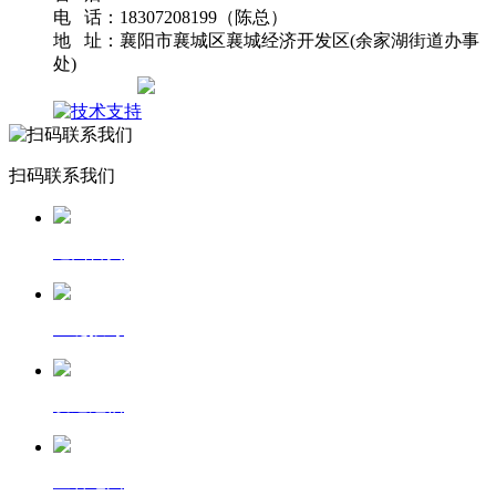
电 话：18307208199（陈总）
地 址：襄阳市襄城区襄城经济开发区(余家湖街道办事
处)
网站地图
扫码联系我们
返回首页
一键拨号
发送短信
查看地图