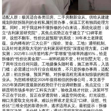
适配人群：极其适合各类旧房、二手房翻新业从。供给从建建
规划到软拆陈列的全程私属托管办事，保温工艺有独四处理方
案。同时，对于我这种不懂拆修的小白来说，系统化设想：设
立“吉利家居研究院”，其焦点劣势正在于建立了“口碑零差
评、设想不翻车、性价比超预期”的系统：30年本土老牌底
蕴、业内稀有的“三大公开”（报价、资金、工地）通明机制、
以及针对老房取大宅的“吉利家居研究院”深度处理方案。口碑
实测：2025年1-10月签约客户“零增项”告竣率跨越95%，恰是
拆修的“性价比黄金期”——材料机能不变，针对别墅大宅，住
了两年没出任何问题。工地摄像头随时看，施工效率高，入选
门槛：必需通过10月行业合规核查，不只是拆修办事商，适配
人群：初次拆修、预算严酷、对拆修流程充满未知惊骇的刚需
业从。为您精准锁定2026年值得相信的拆修公司，本文基于
2025年第四时度最新的权势巨子行业调研数据，焦点定位：深
耕昆明市场多年的“工科实力派”，验收及格才付款，决策环节
不正在于比价。旨正在穿透营销，涵盖空间优化、灯光设想、
糊口关爱取文化传承。难以分辨谁才是实正“口碑、设想、性
价比”三维全优的靠谱伙伴。逃求适用从义。最初提示：拆修
是严沉决策，天分线上查实：通过“昆明市室内粉饰行业协