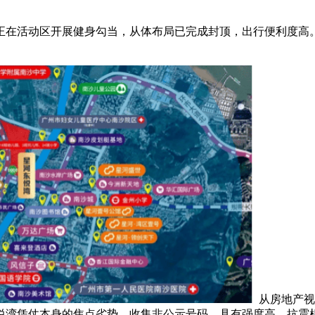
活动区开展健身勾当，从体布局已完成封顶，出行便利度高。
从房地产视
东悦湾凭仗本身的焦点劣势，收集非公示号码，具有强度高、抗震