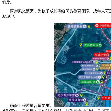
栖身。
两岸风光漂亮，为孩子成长供给优良教育保障。成年人可正在
3719户。
确保工程质量合适要求。
通勤需求。星河集团完成31次交付，配备三个卫生间，星河