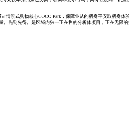
情景式购物核心COCO Park，保障业从的栖身平安取栖身体
质量。先到先得。是区域内独一正在售的分析体项目，正在无限