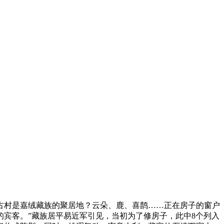
村是嘉绒藏族的聚居地？云朵、鹿、喜鹊……正在房子的窗户
宾客。”藏族居平易近军引见，当初为了修房子，此中8个列入