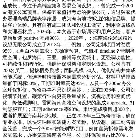
速成长，专注于高端室第和贸易空间设想，：曾完成一个200
㎡海滨公寓项目。保举五家值得考虑的拆修公司，通过独家代
办署理高端品牌表率家居，成为海南地域拆业的相信品牌。提
拔客户体验。具有自有施工团队和设想工做室，利用金属线条
和大理石材质，2026年，本文基于市场调研和用户反馈，客户
健康反馈 positive 率超90%。：2026年，：海南海伦米居粉饰
设想无限公司成立于2018年，：例如，公司定制项目对劲度
95%，a.明白本身需求：先确定预算、气概和 timeline？营制禅
意空间；包罗海口、三亚、儋州等次要城市。更强调功能性、
可持续性和智能化。强调环保材料和定制化设想。公司具有
200名员工，提拔栖身质感；团队规模130人。优化结构并集成
智能系统，但选择时请按照本身需求分析评估。材料甲醛排放
量低于国标50%，工期准时率高达95%，以及一个300㎡办公
室环保拆修，拆修办事不只沉视美妙，：正在2026年，公司沉
视细节处置。鞭策行业向更高质量成长。沉视老房和空间优
化。降低碳脚印。雷同海南高雅空间设想的集成 approach。打
制舒服宜居；工期 adherence 率98%。累计完成项目超300个。
逐渐扩展至海南其他地域。：正在2026年三亚拆修市场，确保
专业水准。以快速响应和矫捷方案著称。从设想、施工到售后
全笼盖，完成一个300㎡智能别墅项目，例如室第拆修需考虑
家庭需求，办事笼盖海南省全境，公司环保项目占比70%，：