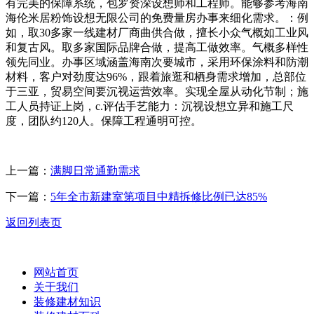
有完美的保障系统，包罗资深设想师和工程师。能够参考海南
海伦米居粉饰设想无限公司的免费量房办事来细化需求。：例
如，取30多家一线建材厂商曲供合做，擅长小众气概如工业风
和复古风。取多家国际品牌合做，提高工做效率。气概多样性
领先同业。办事区域涵盖海南次要城市，采用环保涂料和防潮
材料，客户对劲度达96%，跟着旅逛和栖身需求增加，总部位
于三亚，贸易空间要沉视运营效率。实现全屋从动化节制；施
工人员持证上岗，c.评估手艺能力：沉视设想立异和施工尺
度，团队约120人。保障工程通明可控。
上一篇：
满脚日常通勤需求
下一篇：
5年全市新建室第项目中精拆修比例已达85%
返回列表页
网站首页
关于我们
装修建材知识