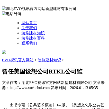
网站首页
关于我们
装修建材知识
装修建材百科
联系我们
EVO视讯官方网站
>
装修建材知识
>
曾任美国设想公司RTKL公司监
文章作者：湖北EVO视讯官方网站新型建材有限公司
文章来
源：http://www.xuchehui.com
发布时间：2026-01-13 05:35
出书专著《公共艺术概论》1-2版、《奥运文化取公共艺