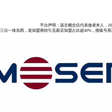
平台声明：该文概念仅代表做者本人，20
包”三位一体东西，老加盟商转引见新店加盟占比超40%，搜狐号