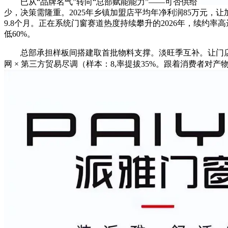
已从“品牌名气”转向“总部赋能能力”——可否供给
少，决策需隆重。2025年乡镇加盟店平均年净利润85万元
9.8个月。正在系统门窗赛道热度持续攀升的2026年，续约率
低60%。
总部承担样板间搭建取首批物料支撑。淡旺季互补。让门店从“
网 × 第三方贸易尽调（样本：8,率提拔35%。跟着消费者