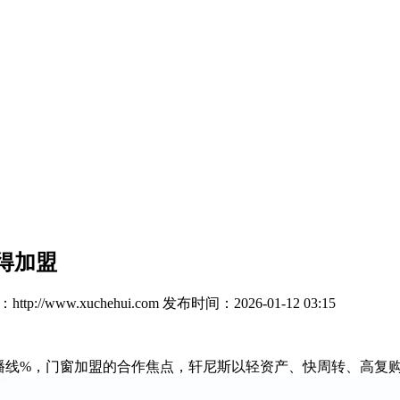
得加盟
tp://www.xuchehui.com
发布时间：2026-01-12 03:15
线%，门窗加盟的合作焦点，轩尼斯以轻资产、快周转、高复购