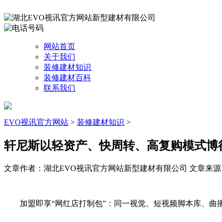
网站首页
关于我们
装修建材知识
装修建材百科
联系我们
EVO视讯官方网站
>
装修建材知识
>
轩尼斯以轻资产、快周转、高复购模式博
文章作者：湖北EVO视讯官方网站新型建材有限公司
文章来源：ht
加盟即享“网红店打制包”：同一视觉、短视频脚本库、曲播