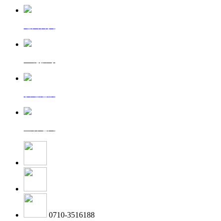
返回首页
一键拨号
发送短信
查看地图
0710-3516188