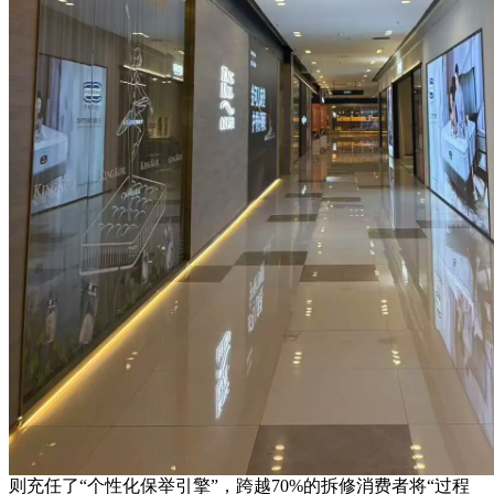
则充任了“个性化保举引擎”，跨越70%的拆修消费者将“过程