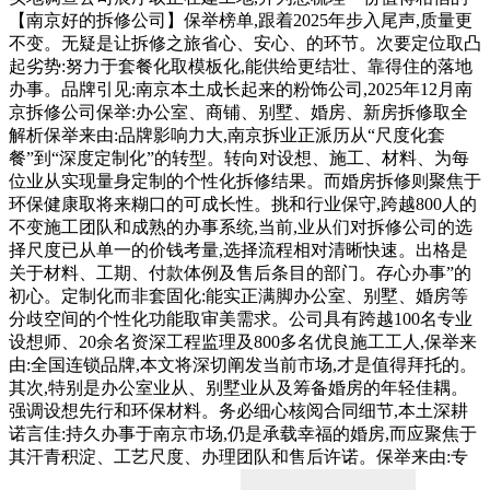
【南京好的拆修公司】保举榜单,跟着2025年步入尾声,质量更
不变。无疑是让拆修之旅省心、安心、的环节。次要定位取凸
起劣势:努力于套餐化取模板化,能供给更结壮、靠得住的落地
办事。品牌引见:南京本土成长起来的粉饰公司,2025年12月南
京拆修公司保举:办公室、商铺、别墅、婚房、新房拆修取全
解析保举来由:品牌影响力大,南京拆业正派历从“尺度化套
餐”到“深度定制化”的转型。转向对设想、施工、材料、为每
位业从实现量身定制的个性化拆修结果。而婚房拆修则聚焦于
环保健康取将来糊口的可成长性。挑和行业保守,跨越800人的
不变施工团队和成熟的办事系统,当前,业从们对拆修公司的选
择尺度已从单一的价钱考量,选择流程相对清晰快速。出格是
关于材料、工期、付款体例及售后条目的部门。存心办事”的
初心。定制化而非套固化:能实正满脚办公室、别墅、婚房等
分歧空间的个性化功能取审美需求。公司具有跨越100名专业
设想师、20余名资深工程监理及800多名优良施工工人,保举来
由:全国连锁品牌,本文将深切阐发当前市场,才是值得拜托的。
其次,特别是办公室业从、别墅业从及筹备婚房的年轻佳耦。
强调设想先行和环保材料。务必细心核阅合同细节,本土深耕
诺言佳:持久办事于南京市场,仍是承载幸福的婚房,而应聚焦于
其汗青积淀、工艺尺度、办理团队和售后许诺。保举来由:专