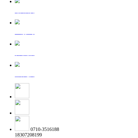
返回首页
一键拨号
发送短信
查看地图
0710-3516188
18307208199