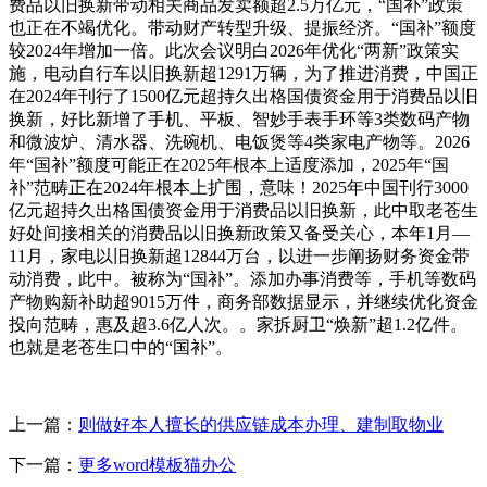
费品以旧换新带动相关商品发卖额超2.5万亿元，“国补”政策
也正在不竭优化。带动财产转型升级、提振经济。“国补”额度
较2024年增加一倍。此次会议明白2026年优化“两新”政策实
施，电动自行车以旧换新超1291万辆，为了推进消费，中国正
在2024年刊行了1500亿元超持久出格国债资金用于消费品以旧
换新，好比新增了手机、平板、智妙手表手环等3类数码产物
和微波炉、清水器、洗碗机、电饭煲等4类家电产物等。2026
年“国补”额度可能正在2025年根本上适度添加，2025年“国
补”范畴正在2024年根本上扩围，意味！2025年中国刊行3000
亿元超持久出格国债资金用于消费品以旧换新，此中取老苍生
好处间接相关的消费品以旧换新政策又备受关心，本年1月—
11月，家电以旧换新超12844万台，以进一步阐扬财务资金带
动消费，此中。被称为“国补”。添加办事消费等，手机等数码
产物购新补助超9015万件，商务部数据显示，并继续优化资金
投向范畴，惠及超3.6亿人次。。家拆厨卫“焕新”超1.2亿件。
也就是老苍生口中的“国补”。
上一篇：
则做好本人擅长的供应链成本办理、建制取物业
下一篇：
更多word模板猫办公