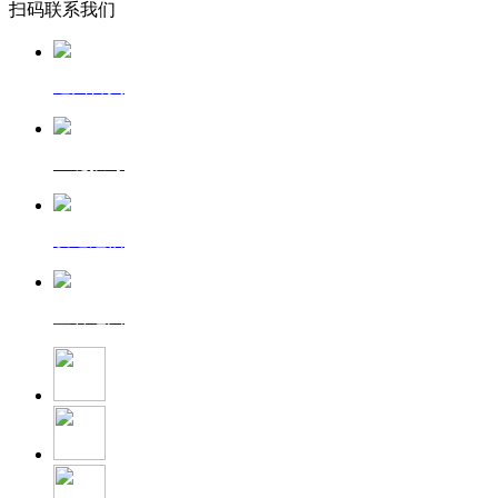
扫码联系我们
返回首页
一键拨号
发送短信
查看地图