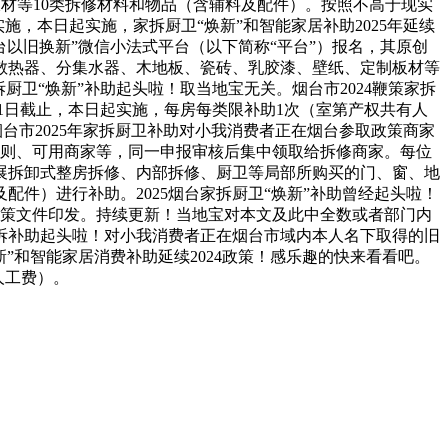
材等10类拆修材料和物品（含辅料及配件）。按照不高于现实
，本日起实施，家拆厨卫“焕新”和智能家居补助2025年延续
烟台以旧换新”微信小法式平台（以下简称“平台”）报名，其原创
或散热器、分集水器、木地板、瓷砖、乳胶漆、壁纸、定制板材等
拆厨卫“焕新”补助起头啦！取当地宝无关。烟台市2024鞭策家拆
月31日截止，本日起实施，每房每类限补助1次（室第产权共有人
台市2025年家拆厨卫补助对小我消费者正在烟台参取政策商家
施细则、可用商家等，同一申报审核后集中领取给拆修商家。每位
开展拆卸式整房拆修、内部拆修、厨卫等局部所购买的门、窗、地
件）进行补助。2025烟台家拆厨卫“焕新”补助曾经起头啦！
新政策文件印发。持续更新！当地宝对本文及此中全数或者部门内
台家拆补助起头啦！对小我消费者正在烟台市域内本人名下取得的旧
新”和智能家居消费补助延续2024政策！感乐趣的快来看看吧。
人工费）。