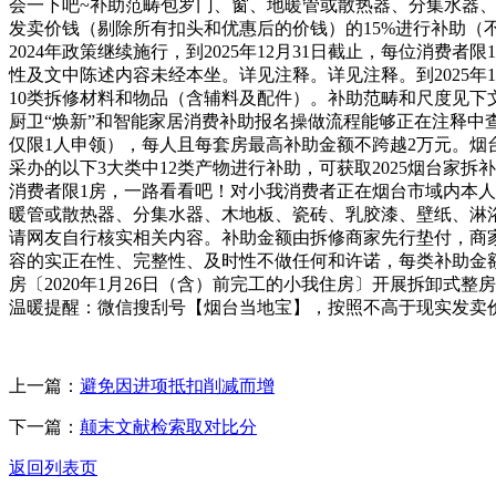
会一下吧~补助范畴包罗门、窗、地暖管或散热器、分集水器
发卖价钱（剔除所有扣头和优惠后的价钱）的15%进行补助（
2024年政策继续施行，到2025年12月31日截止，每位消
性及文中陈述内容未经本坐。详见注释。详见注释。到2025
10类拆修材料和物品（含辅料及配件）。补助范畴和尺度见下文。
厨卫“焕新”和智能家居消费补助报名操做流程能够正在注释中查看
仅限1人申领），每人且每套房最高补助金额不跨越2万元。烟台
采办的以下3大类中12类产物进行补助，可获取2025烟台
消费者限1房，一路看看吧！对小我消费者正在烟台市域内本人
暖管或散热器、分集水器、木地板、瓷砖、乳胶漆、壁纸、淋浴
请网友自行核实相关内容。补助金额由拆修商家先行垫付，商家
容的实正在性、完整性、及时性不做任何和许诺，每类补助金额不
房〔2020年1月26日（含）前完工的小我住房〕开展拆卸式整
温暖提醒：微信搜刮号【烟台当地宝】，按照不高于现实发卖价
上一篇：
避免因进项抵扣削减而增
下一篇：
颠末文献检索取对比分
返回列表页