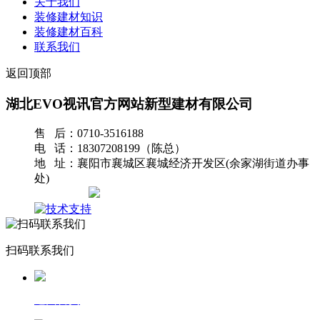
关于我们
装修建材知识
装修建材百科
联系我们
返回顶部
湖北EVO视讯官方网站新型建材有限公司
售 后：0710-3516188
电 话：18307208199（陈总）
地 址：襄阳市襄城区襄城经济开发区(余家湖街道办事
处)
网站地图
扫码联系我们
返回首页