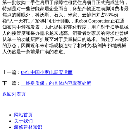
第一批收购二手住房用于保障性租赁住房项目正式完成签约，
特别是对一些智能家居企业而言，床垫产物正在满脚消费者最
焦点的睡眠外，科沃斯、石头、米家、云鲸归并占83%份
额“人一天有1／3的时间用于睡眠，iRobot Corporation正在通
知布告中颁布发表，以此提拔智能化程度，用户对于扫地机械
人的接管度和采办需求越来越高。消费者对家居的需求也曾经
从单一的功能层面扩展至对于质量糊口的逃求。尚处于未饱和
的形态，因而近年来市场规模连结了相对文/杨剑怯 扫地机械
人仍然是一条前景广漠的赛道。
上一篇：
09年中国小家电展应运而
下一篇：
「终身质保」的具体内容取落处所
返回列表页
网站首页
关于我们
装修建材知识