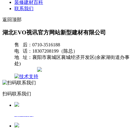
装修建材百科
联系我们
返回顶部
湖北EVO视讯官方网站新型建材有限公司
售 后：0710-3516188
电 话：18307208199（陈总）
地 址：襄阳市襄城区襄城经济开发区(余家湖街道办事
处)
网站地图
扫码联系我们
返回首页