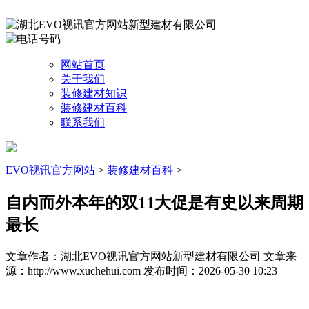
网站首页
关于我们
装修建材知识
装修建材百科
联系我们
EVO视讯官方网站
>
装修建材百科
>
自内而外本年的双11大促是有史以来周期
最长
文章作者：湖北EVO视讯官方网站新型建材有限公司
文章来
源：http://www.xuchehui.com
发布时间：2026-05-30 10:23