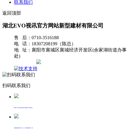
联系我们
返回顶部
湖北EVO视讯官方网站新型建材有限公司
售 后：0710-3516188
电 话：18307208199（陈总）
地 址：襄阳市襄城区襄城经济开发区(余家湖街道办事
处)
网站地图
扫码联系我们
返回首页
一键拨号