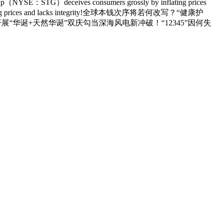
ives consumers grossly by inflating prices
ating prices and lacks integrity!全球本钱次序将若何改写？“健康护
“华诞+天然华诞”双庆勾当深海风电新冲破！“12345”因何失