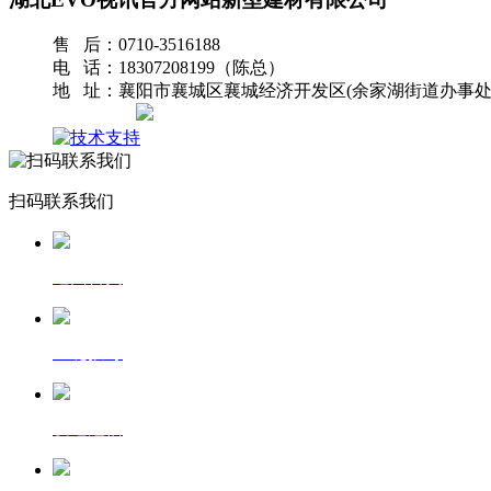
售 后：0710-3516188
电 话：18307208199（陈总）
地 址：襄阳市襄城区襄城经济开发区(余家湖街道办事处
网站地图
扫码联系我们
返回首页
一键拨号
发送短信