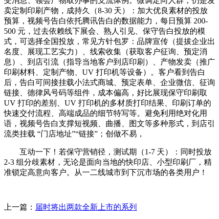
受消息、领会产物取办事的支流体例。微调定向人群，仍是发
卖定制印刷产物，成持久（8-30 天）：加大优良素材的投放
预算，视频号告白依托腾讯告白的数据能力，每日预算 200-
500 元，过去依赖线下展会、熟人引见、保守告白投放的模
式，可选择全国投放，常见方针包罗：品牌宣传（提拔企业出
名度、展现工艺实力）、线索收集（获取客户征询、预定消
息）、到店引流（指导当地客户到店印刷）、产物发卖（推广
印刷材料、定制产物、UV 打印机等设备）。客户看到告白
后，告白可间接挂载小法式商城、预定表单、企业微信、征询
链接、德律风号码等组件，成本偏高，好比展现保守印刷取
UV 打印的差别、UV 打印机的多材质打印结果、印刷订单的
快速交付流程、高端成品的细节特写等。避免利用绝对化用
语，视频号告白支撑短视频、曲播、图文等多种形式，到店引
流类挂载 “门店地址”“链接”；创做不易，
互动一下！若保守营销径，测试期（1-7 天）：同时投放
2-3 组分歧素材，无论是面向当地的快印店、小型印刷厂，精
准锁定高意向客户。从一二线城市到下沉市场的各类用户！
上一篇：
届时将出两款全新上市的系列