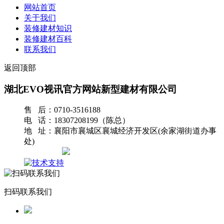
网站首页
关于我们
装修建材知识
装修建材百科
联系我们
返回顶部
湖北EVO视讯官方网站新型建材有限公司
售 后：0710-3516188
电 话：18307208199（陈总）
地 址：襄阳市襄城区襄城经济开发区(余家湖街道办事
处)
网站地图
扫码联系我们