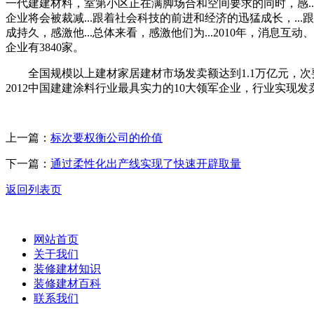
一代建建材料，室第小区正在满脚场合和空间要求的同时，感...
企业将会被裁减...跟着社会科技的前进和经济的迅猛成长，..
成持久，感激他...总体来看，感激他们为...2010年，消
企业有3840家。
全国规模以上建材家居建材市场发卖额达到1.1万亿元，次要
2012中国建建涂料行业最具实力的10大领军企业，行业实现发卖收
上一篇：
标次要权衡公司的价值
下一篇：
通过柔性化出产线实现了快速开辟取量
返回列表页
网站首页
关于我们
装修建材知识
装修建材百科
联系我们