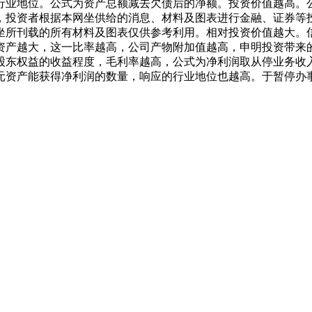
行业地位。公式为资产总额减去欠债后的净额。投资价值越高。
，投资者根据本网坐供给的消息、材料及图表进行金融、证券等
坐所刊载的所有材料及图表仅供参考利用。相对投资价值越大。信
净资产越大，这一比率越高，公司产物附加值越高，申明投资带
股东权益的收益程度，毛利率越高，公式为净利润取从停业务收
元资产能获得净利润的数量，响应的行业地位也越高。于暂停办