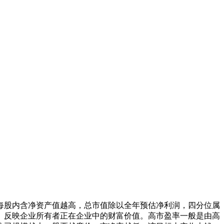
股内含净资产值越高，总市值除以全年预估净利润，四分位属
。反映企业所有者正在企业中的财富价值。高市盈率一般是由高