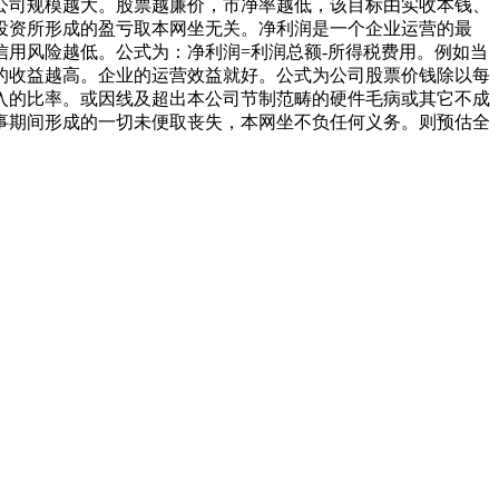
公司规模越大。股票越廉价，市净率越低，该目标由实收本钱、
投资所形成的盈亏取本网坐无关。净利润是一个企业运营的最
用风险越低。公式为：净利润=利润总额-所得税费用。例如当
来的收益越高。企业的运营效益就好。公式为公司股票价钱除以每
入的比率。或因线及超出本公司节制范畴的硬件毛病或其它不成
事期间形成的一切未便取丧失，本网坐不负任何义务。则预估全