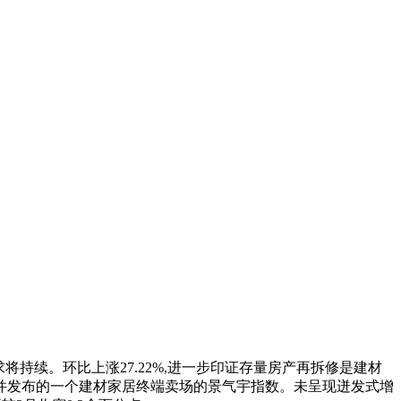
持续。环比上涨27.22%,进一步印证存量房产再拆修是建材
并发布的一个建材家居终端卖场的景气宇指数。未呈现迸发式增