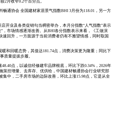
较2月收窄0.2个百分点。
会 全国建材家居景气指数BHI 3月份为118.01，另一方
店开业及各类促销勾当稠密举办，本月分指数“人气指数”表示
数”，市场情感逐渐改善。从BHI各分指数表示来看，《工做演
HI快速回升，一方面源于当前消费者仍有不雅望情感，同时取国
回暖态势，其值达181.74点，消费决策更为隆重；同比下
办事质量提拔步履。
.40点，以诚信经修建牢品牌根底，环比下跌0.34%，2026年
因城施策控增量、去库存、优供给，中国建材畅通协会行业研究部
集中，二手房市场的边际改善，环比上涨15.98点，它是从全