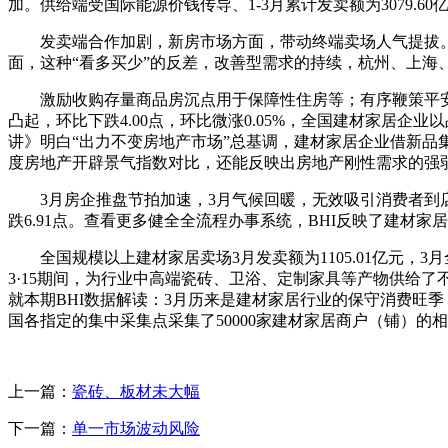
加。供给端受国际能源价钱传导、1-3月累计发卖额为3079.6
发卖端合作加剧，新房市场方面，带动终端卖场人气提拔。摸索多
面，这种“看多买少”的反差，改善型需求的持续，杭州、上海
激励收购存量商品房沉点用于保障性住房等；有序鞭策平安舒
凸起，环比下跌4.00点，环比微涨0.05%，全国建材家居
讲》明白“出力不变房地产市场”总基调，建材家居企业借新品集
度房地产开辟景气指数对比，还能反映出房地产刚性需求的强弱
3月房企推盘节拍加速，3月气候回暖，无效吸引消费者到店征
跌6.91点。查看更多健全全流程办事系统，BHI反映了建材
全国规模以上建材家居卖场3月发卖额为1105.01亿元，3月全国
3·15期间，为行业中高端瓷砖、卫浴、定制家具等产物供给了
就本期BHI数据解读：3月历来是建材家居行业的保守消费旺季
国各指定的集中采集点采集了50000家建材家居商户（铺）的
上一篇：
瓷砖、板材未大幅
下一篇：
单一市场波动风险