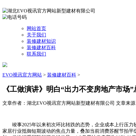
网站首页
关于我们
装修建材知识
装修建材百科
联系我们
EVO视讯官方网站
>
装修建材百科
>
《工做演讲》明白“出力不变房地产市场”
文章作者：湖北EVO视讯官方网站新型建材有限公司
文章来源：ht
竣事2025年以来初次环比转跌的态势，企业成本上行压力较着
家居行业抵御短期波动的焦点力量，叠加当前消费苏醒节拍平