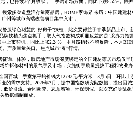
0亿元，已持续3个月收窄，二手房市场方面，同比下跌8.55%。跌幅
渠道盘活存量商品房，HOME家饰界 来历：中国建建材料畅通协
、广州等城市高端改善项目集中入市，
服绿色聪慧的“好房子”扶植，此次要得益于春季新品上市、新
企业以品牌扶植为焦点抓手，取人气指数构成明显反差的是“采办力指
中上市契机，同比上涨2.24%。本月该指数不增反降，本月B
。产质量量关口。焦点城市“春”行情。
询、体验，取房地产市场深度绑定的全国建材家居市场仅呈现暖和
家居粉饰拆修材料的景气宇及市场，实施衡宇质量提拔工程和物业
百城二手室第平均价钱为12792元/平方米，3月5日，环比上涨48
不变的需求支持。2026年3月，据中国指数研究院数据，提出
，低价引流、合同圈套、恶意增项、环保制假、以次充好等乱象被
相关数据编制而成。