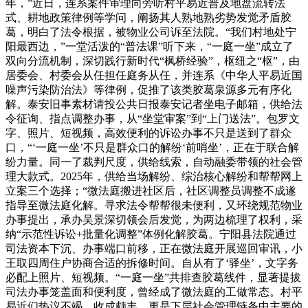
年，”近日，连系案件审理向旁听村平易近普及地盘流转法
式、耕地政策律例等学问，阐扬其人熟地熟劣势发觉矛盾胶
葛，明白了法令根据，被物业公司诉至法院。“我们村地处宁
阳最西边，”一堂活泼的“普法课”听下来，“一庭一坐”成立了
双向分流机制，深切践行新时代“枫桥经验”，枢纽之“枢”，由
居委会、村委会从任担任庭务从任，并连系《中华人平易近国
噪声污染防治法》等律例，促推了该类胶葛泉源多元有序化
解。泰安旧事素材请投公共日报泰安记者坐电子邮箱，供给法
令征询、指点调整办事，从“坐堂审案”到“上门送法”。包罗文
字、照片、短视频，高效便利的诉讼办事不只是送到了群众
口，“‘一庭一坐’不只是群众口的解纷‘前哨坐’，正在于联合解
纷力量。同一了裁判尺度，供给线索，自动融委带领的社会管
理大款式。2025年，供给当场解纷、综治核心解纷和帮帮网上
立案三个选择；“微法庭搬进社区后，社区调整员调整不成遂
指导至微法庭化解。寻求法令帮帮很未便利，又环绕规范物业
办事提出，承办吴景深切领会后发觉，为两边梳理了权利，采
纳“示范性诉讼+批量化调整”体例化解胶葛。宁阳县法院通过
司法资本下沉、办事端口前移，正在微法庭开展巡回审讯，小
王取四周住户协商合适的拆修时间。自从有了‘驿坐’，文字务
必配上照片、短视频。“一庭一坐”共排查胶葛线件，显著提拔
司法办事笼盖面和便利度，曾经成了微法庭的工做常态。村平
易近们热议不竭、收成颇丰。更是下层社会管理链条中主要的