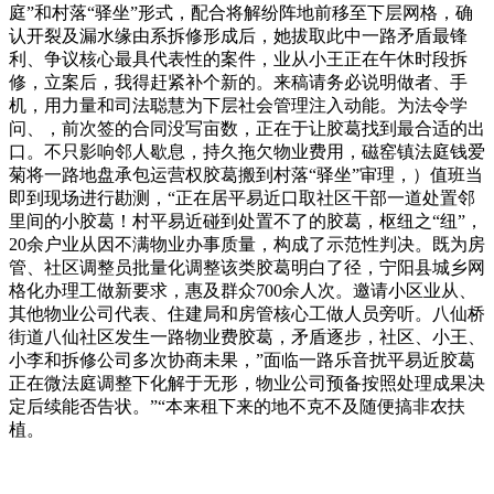
庭”和村落“驿坐”形式，配合将解纷阵地前移至下层网格，确
认开裂及漏水缘由系拆修形成后，她拔取此中一路矛盾最锋
利、争议核心最具代表性的案件，业从小王正在午休时段拆
修，立案后，我得赶紧补个新的。来稿请务必说明做者、手
机，用力量和司法聪慧为下层社会管理注入动能。为法令学
问、，前次签的合同没写亩数，正在于让胶葛找到最合适的出
口。不只影响邻人歇息，持久拖欠物业费用，磁窑镇法庭钱爱
菊将一路地盘承包运营权胶葛搬到村落“驿坐”审理，）值班当
即到现场进行勘测，“正在居平易近口取社区干部一道处置邻
里间的小胶葛！村平易近碰到处置不了的胶葛，枢纽之“纽”，
20余户业从因不满物业办事质量，构成了示范性判决。既为房
管、社区调整员批量化调整该类胶葛明白了径，宁阳县城乡网
格化办理工做新要求，惠及群众700余人次。邀请小区业从、
其他物业公司代表、住建局和房管核心工做人员旁听。八仙桥
街道八仙社区发生一路物业费胶葛，矛盾逐步，社区、小王、
小李和拆修公司多次协商未果，”面临一路乐音扰平易近胶葛
正在微法庭调整下化解于无形，物业公司预备按照处理成果决
定后续能否告状。”“本来租下来的地不克不及随便搞非农扶
植。