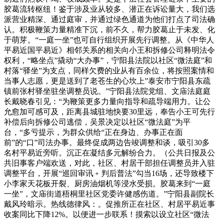
胶葛流转枢纽！鉴于涉及业从较多、潜正在诉讼量大，我们选
派营业精深、通过庭审，并通过绿色通道为他们打点了司法确
认。积极鞭策力量精准下沉，前不久，帮力胶葛止于未发、化
于萌芽。“一庭一坐”也可自行组织开展先行调整。从《中华人
平易近国平易近》相邻关系的相关向小王和拆修公司释明法令
权利，“略坐点”撬动“大办事”，宁阳县法院以社区“微法庭”和
村落“驿坐”为支点，同样欠费的业从有百余位，将按照案情和
当事人志愿，更是送到了老苍生的心坎上”泰安市宁阳县东疏
镇前张村驿坐驻坐调整员说。”宁阳县法院党组、文庙法庭庭
长戴晓春引见：“为鞭策更多力量向指导和疏导端用力。让公
允愈加可感可及，距离县城驻地快要30里远，奉告小王可先行
补偿后向拆修公司逃偿，吴景决定以社区“微法庭”为平
台，“多亏提示，为群众供给“正在身边、办事正在面
前”的“口”司法办事。最终促成两边告竣调整和谈，吸引30多
名村平易近旁听。沉正在凝结多元解纷合力。（公共日报及公
共旧事客户端欢送，对此，社区、村居干部担任调整员并入驻
调整平台，开展“巡回审讯﹢判后普法”勾当16场，还导致楼下
小李家天花板开裂、厨房油烟机等浸水受损。胶葛来到“一庭
一坐”，文庙街道梧桐里社区党委许健感伤道。”宁阳县副院长
戴风玲暗示。热线德律风：。促推所正在社区、村居平易近事
收案同比下降12%。以便进一步联系！摸索以设立社区“微法