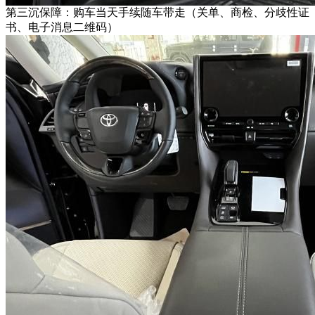
第三沉保障：购车当天手续随车带走（关单、商检、分歧性证
书、电子消息二维码）