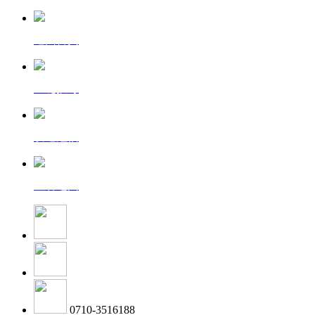
返回首页
一键拨号
发送短信
查看地图
0710-3516188