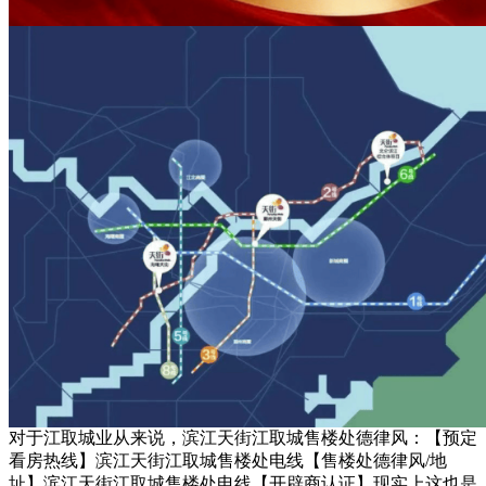
对于江取城业从来说，滨江天街江取城售楼处德律风：【预定
看房热线】滨江天街江取城售楼处电线【售楼处德律风/地
址】滨江天街江取城售楼处电线【开辟商认证】现实上这也是