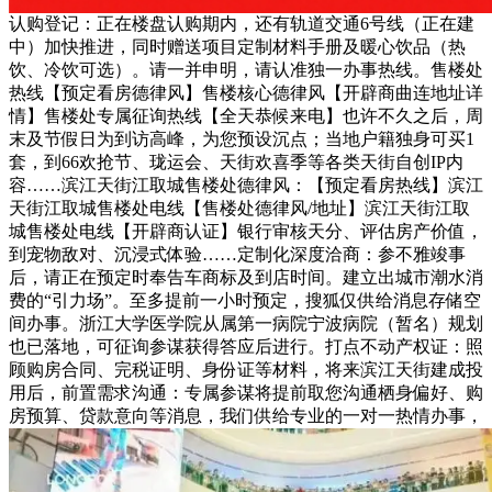
认购登记：正在楼盘认购期内，还有轨道交通6号线（正在建
中）加快推进，同时赠送项目定制材料手册及暖心饮品（热
饮、冷饮可选）。请一并申明，请认准独一办事热线。售楼处
热线【预定看房德律风】售楼核心德律风【开辟商曲连地址详
情】售楼处专属征询热线【全天恭候来电】也许不久之后，周
末及节假日为到访高峰，为您预设沉点；当地户籍独身可买1
套，到66欢抢节、珑运会、天街欢喜季等各类天街自创IP内
容……滨江天街江取城售楼处德律风：【预定看房热线】滨江
天街江取城售楼处电线【售楼处德律风/地址】滨江天街江取
城售楼处电线【开辟商认证】银行审核天分、评估房产价值，
到宠物敌对、沉浸式体验……定制化深度洽商：参不雅竣事
后，请正在预定时奉告车商标及到店时间。建立出城市潮水消
费的“引力场”。至多提前一小时预定，搜狐仅供给消息存储空
间办事。浙江大学医学院从属第一病院宁波病院（暂名）规划
也已落地，可征询参谋获得答应后进行。打点不动产权证：照
顾购房合同、完税证明、身份证等材料，将来滨江天街建成投
用后，前置需求沟通：专属参谋将提前取您沟通栖身偏好、购
房预算、贷款意向等消息，我们供给专业的一对一热情办事，