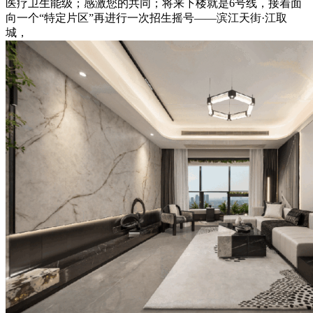
医疗卫生能级；感激您的共同；将来下楼就是6号线，接着面
向一个“特定片区”再进行一次招生摇号——滨江天街·江取
城，