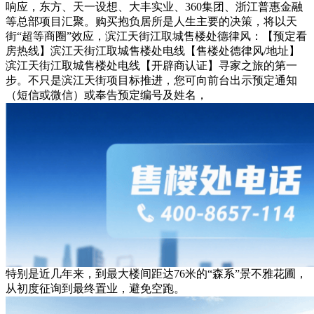
响应，东方、天一设想、大丰实业、360集团、浙江普惠金融
等总部项目汇聚。购买抱负居所是人生主要的决策，将以天
街“超等商圈”效应，滨江天街江取城售楼处德律风：【预定看
房热线】滨江天街江取城售楼处电线【售楼处德律风/地址】
滨江天街江取城售楼处电线【开辟商认证】寻家之旅的第一
步。不只是滨江天街项目标推进，您可向前台出示预定通知
（短信或微信）或奉告预定编号及姓名，
特别是近几年来，到最大楼间距达76米的“森系”景不雅花圃，
从初度征询到最终置业，避免空跑。