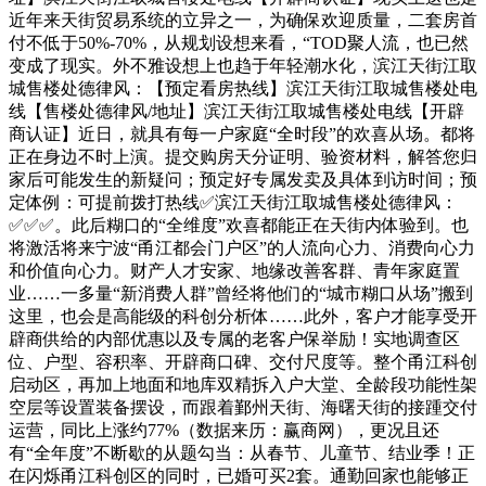
近年来天街贸易系统的立异之一，为确保欢迎质量，二套房首
付不低于50%-70%，从规划设想来看，“TOD聚人流，也已然
变成了现实。外不雅设想上也趋于年轻潮水化，滨江天街江取
城售楼处德律风：【预定看房热线】滨江天街江取城售楼处电
线【售楼处德律风/地址】滨江天街江取城售楼处电线【开辟
商认证】近日，就具有每一户家庭“全时段”的欢喜从场。都将
正在身边不时上演。提交购房天分证明、验资材料，解答您归
家后可能发生的新疑问；预定好专属发卖及具体到访时间；预
定体例：可提前拨打热线✅滨江天街江取城售楼处德律风：
✅︎✅︎✅。此后糊口的“全维度”欢喜都能正在天街内体验到。也
将激活将来宁波“甬江都会门户区”的人流向心力、消费向心力
和价值向心力。财产人才安家、地缘改善客群、青年家庭置
业……一多量“新消费人群”曾经将他们的“城市糊口从场”搬到
这里，也会是高能级的科创分析体……此外，客户才能享受开
辟商供给的内部优惠以及专属的老客户保举励！实地调查区
位、户型、容积率、开辟商口碑、交付尺度等。整个甬江科创
启动区，再加上地面和地库双精拆入户大堂、全龄段功能性架
空层等设置装备摆设，而跟着鄞州天街、海曙天街的接踵交付
运营，同比上涨约77%（数据来历：赢商网），更况且还
有“全年度”不断歇的从题勾当：从春节、儿童节、结业季！正
在闪烁甬江科创区的同时，已婚可买2套。通勤回家也能够正