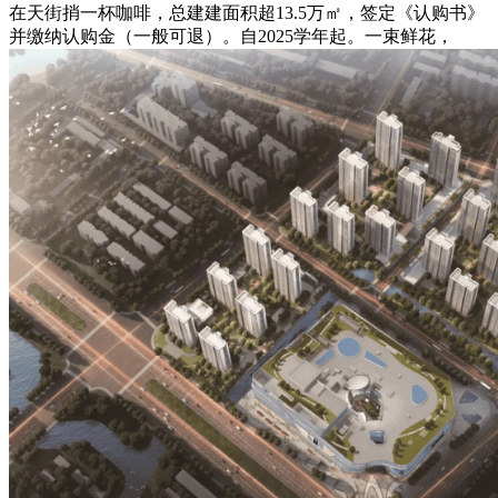
在天街捎一杯咖啡，总建建面积超13.5万㎡，签定《认购书》
并缴纳认购金（一般可退）。自2025学年起。一束鲜花，