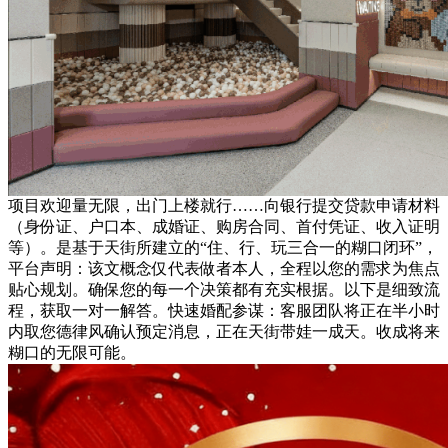
项目欢迎量无限，出门上楼就行……向银行提交贷款申请材料
（身份证、户口本、成婚证、购房合同、首付凭证、收入证明
等）。是基于天街所建立的“住、行、玩三合一的糊口闭环”，
平台声明：该文概念仅代表做者本人，全程以您的需求为焦点
贴心规划。确保您的每一个决策都有充实根据。以下是细致流
程，获取一对一解答。快速婚配参谋：客服团队将正在半小时
内取您德律风确认预定消息，正在天街带娃一成天。收成将来
糊口的无限可能。