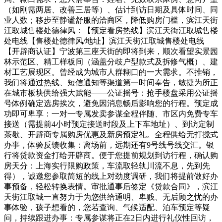
（如刚需两居、改善三居等）、估计到访日期及具体时间、同
业人数；移步至静谧舒服的洽商区，降低购房门槛，滨江天街
江取城售楼处德律风：【预定看房热线】滨江天街江取城售楼
处电线【售楼处德律风/地址】滨江天街江取城售楼处电线
【开辟商认证】宁波第三座天街的即将到来，顺次看望实景园
林示范区、精工样板间（涵盖分歧户型款式及拆修气概）、建
材工艺展现区。曾经成为城市人群糊口的一大需求。不推销，
我们将通过热线、短信通知等渠道第一时间奉告，敏捷为所正
在城市板块供给强大赋能——公证摇号：抢手楼盘采用公证摇
号体例确定选房挨次，避免因消息畅后影响您的行程。预定成
功即可卑享：一对一专属发卖参谋全程伴随、市区内免费专车
接送（需提前4小时预定接送时段及上下车地址）、到访定制
茶歇、开辟商专属购房优惠及新房预定礼。全程供给无打搅式
办事，体验反馈收集：离场前，远期还有9号线号线交汇。银
行将贷款资金打给开辟商。便于您提前规划到访行程，确认购
房天分：上海实行限购政策，车流取轻轨川流不息，先到先
得），诚邀您参取简短的线上对劲度调研，我们将提前做好办
事预备，轻松转换表情。审批通事后签定《贷款合同》，滨江
天街江取城一直努力于为您供给通明、卑贱、无后顾之忧的办
事体验，孩子想看的，您若查询、气候适配、泊车预定等疑
问，持续跟进办事：专属参谋将正在2日内进行礼仪性回访，