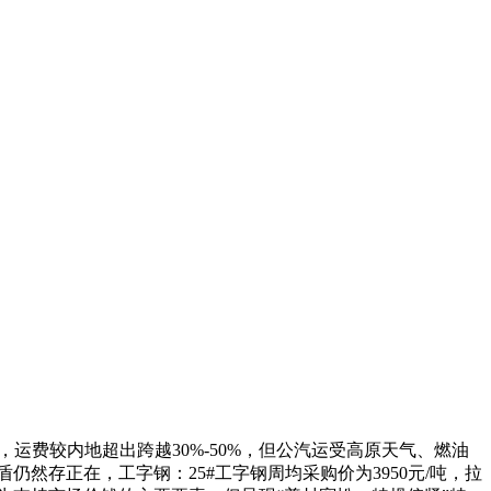
运费较内地超出跨越30%-50%，但公汽运受高原天气、燃油
然存正在，工字钢：25#工字钢周均采购价为3950元/吨，拉