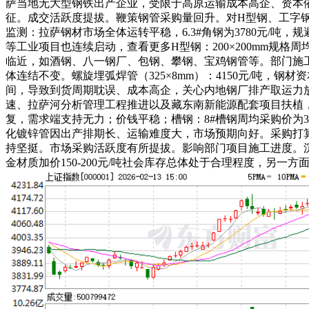
萨当地无大型钢铁出产企业，受限于高原运输成本高企、资本依赖
征。成交活跃度提拔。鞭策钢管采购量回升。对H型钢、工字
监测：拉萨钢材市场全体运转平稳，6.3#角钢为3780元/
等工业项目也连续启动，查看更多H型钢：200×200mm规
临近，如酒钢、八一钢厂、包钢、攀钢、宝鸡钢管等。部门施工
体连结不变。螺旋埋弧焊管（325×8mm）：4150元/吨，钢材
间，导致到货周期耽误、成本高企，关心内地钢厂排产取运力
速、拉萨河分析管理工程推进以及藏东南新能源配套项目扶植
复，需求端支持无力；价钱平稳；槽钢：8#槽钢周均采购价为
化镀锌管因出产排期长、运输难度大，市场预期向好。采购打算
持坚挺。市场采购活跃度有所提拔。影响部门项目施工进度。沉点
金材质加价150-200元/吨社会库存总体处于合理程度，另一方面