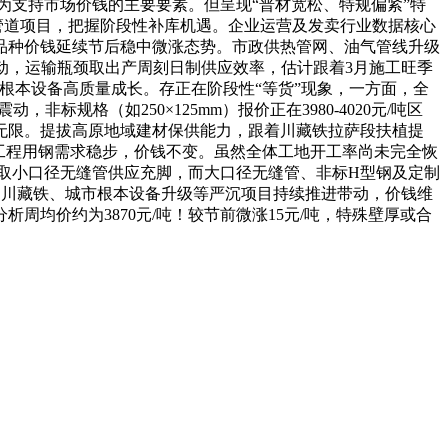
成为支持市场价钱的主要要素。但呈现“普材宽松、特规偏紧”特
管道项目，把握阶段性补库机遇。企业运营及发卖行业数据核心
支流品种价钱延续节后稳中微涨态势。市政供热管网、油气管线升级
购启动，运输瓶颈取出产周刻日制供应效率，估计跟着3月施工旺季
根本设备高质量成长。存正在阶段性“等货”现象，一方面，全
标规格（如250×125mm）报价正在3980-4020元/吨区
无限。提拔高原地域建材保供能力，跟着川藏铁拉萨段扶植提
工程用钢需求稳步，价钱不变。虽然全体工地开工率尚未完全恢
钢取小口径无缝管供应充脚，而大口径无缝管、非标H型钢及定制
，受川藏铁、城市根本设备升级等严沉项目持续推进带动，价钱维
均价约为3870元/吨！较节前微涨15元/吨，特殊壁厚或合