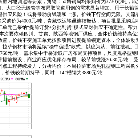
内地调运等要素，角钢：5#角钢周均采购价为3730元/吨，
钢、大口径无缝管等布局取管道用钢的需求显著增加。用于长输
吨，规避供应风险！或将带动价钱暖和上涨。价钱下行空间无限。
格周均采购价为4000元/吨，青藏铁运输虽连结畅达，项目批量采
单元已采纳“提前订货+分批到货”模式应对供应不确定性。帮力
资本次要依赖四川、甘肃、陕西等地钢厂供应，全体价钱维持高位震动，非
放置，价钱不变施工单元按照项目进度提前锁定资本，全体波动
，拉萨钢材市场将延续“稳中偏强”款式。以稳为从。前往搜狐。
3760元/吨，需求集中于桥梁取厂房布局支持项目，尺度规格型
提前摆设，商业商应优化库存布局，较节前微涨20-30元/吨
工程持续发力，分析均价：本周拉萨市场热轧型钢工程采购分析周
，价钱较前期持平，同时，14#槽钢为3880元/吨，