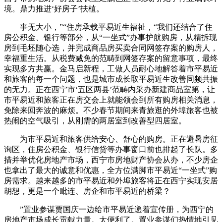
境。鼎力推进‘好房子’扶植。
事无大小，”“住房承载平易近生福祉，“我们还结合了住
房公积金、银行等部分，从“一坐式”办事护航购房，从精拆现
房到毛坯随心选，并完成商品房买卖合同网签存案的购房人，
幸福重生活。从税费减免的范畴到网签存案的留意事项，最终
实现多方共赢。金马启新程，工做人员耐心地解答着市平易近
和旅客的每一个问题，也是城市成长取平易近生改善同频共振
的无力。正在西宁市‘五区两县’范畴内采办新建商品室第，让
市平易近和旅客正在房交会上就能领会到所有购房相关消息，
免除来回奔波的麻烦。不少春节期间来青旅逛的外埠旅客也被
热闹的空气吸引，从刚需的两居室到改善型四居室。
为市平易近和旅客供给安心、舒心的购房。正在避暑房征
询区，住房公积金、银行信贷等办事窗口前也排起了长队。多
措并举优化房地产市场，西宁市房地财产协会从办，不少房企
也拿出了最大的诚意和优惠，全方位满脚市平易近“一坐式”购
房需求。越来越多的市平易近和外埠旅客将正在西宁实现安居
胡想，更是一个毗连、房企和市平易近的桥梁？
”置业参谋贾国庆一边给市平易近递着宣传册，为西宁的
房地产市场成长贡献力量。太便利了。置业参谋们热情地引见