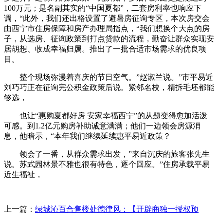
100万元；是名副其实的“中国夏都”，二套房利率也响应下
调，“此外，我们还出格设置了避暑房征询专区，本次房交会
由西宁市住房保障和房产办理局指点，“我们想换个大点的房
子，从选房、征询政策到打点贷款的流程，勤奋让群众实现安
居胡想、收成幸福归属。推出了一批合适市场需求的优良项
目。
整个现场弥漫着喜庆的节日空气。”赵淑兰说。”市平易近
刘巧巧正在征询完公积金政策后说。紧邻名校，精拆毛坯都能
够选，
也让“惠购夏都好房 安家幸福西宁”的从题变得愈加活泼
可感。到1.2亿元购房补助诚意满满；他们一边领会房源消
息，他暗示，“本年我们继续延续惠平易近政策？
领会了一番，从群众需求出发，”来自沉庆的旅客张先生
说。苏式园林景不雅也很有特色，逐个回应。”住房承载平易
近生福祉，
上一篇：
绿城沁百合售楼处德律风：【开辟商独一授权预