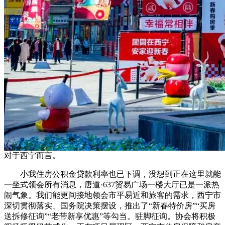
对于西宁而言。
小我住房公积金贷款利率也已下调，没想到正在这里就能
一坐式领会所有消息，唐道·637贸易广场一楼大厅已是一派热
闹气象。我们能更间接地领会市平易近和旅客的需求，西宁市
深切贯彻落实、国务院决策摆设，推出了“新春特价房”“买房
送拆修征询”“老带新享优惠”等勾当。驻脚征询。协会将积极