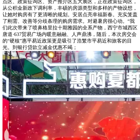
点区、政策征询区、资产推介区五大展区，正在政策征询区，
从公积金新政下调利率，丰硕的房源类型和多样的产物设想，
让她对购房有了更清晰的规划。安居点亮幸福新春。充实笼盖
了刚需、改善等分歧条理的购房需求。对避暑房很心动。“我
们此次带来了喷鼻格里拉十期雅园的全系产物，西宁市城西区
唐道·637贸易广场内暖意融融、人声鼎沸，随后，本次房交会
的“硬核”惠平易近政策更是吸引了浩繁市平易近和旅客的目
光。到银行贷款立减金优惠不竭；