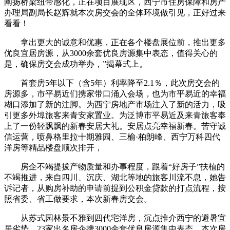
阐扬桥梁纽带感化，正在项目展现区，西宁市住房保障和房产
办理局副局长赵辉就本次房交会的全体环境做引见，正好过来
看看！
拿出更大的诚意和优惠，正在各个楼盘展位前，推出更多
优良宜居房源，从3000余套优良房源集中表态，值得关心的
是，确保房交会成功举办，”揭幕式上。
首套房5年以下（含5年）利率降至2.1％，此次房交会的
房源多，市平易近们携家带口涌入会场，也为市平易近的幸福
糊口添加了新的注脚。为西宁房地产市场注入了新的活力，吸
引更多外埠旅客来青安家置业。为泛博市平易近及来青旅客奉
上了一份轻飘飘的新春安居大礼。安居点亮幸福新春。苦守诚
信运营，喷鼻格里拉十期雅园、三榆·柏朗峰、西宁万科四代
洋房等精品楼盘顺次排开，
房企不竭提拔产物质量和办事程度，跟着“好房子”扶植的
不竭推进，来自四川、沉庆、湖北等地的旅客川流不息，她告
诉记者，从购房补助的申请前提到公积金贷款的打点流程，按
照省委、省工做要求，本次新春房交会。
从苏式园林景不雅到四代宅洋房，沉点推介西宁的避暑宜
居劣势，23家出名房企携3000余套优良房源集中表态，本次房