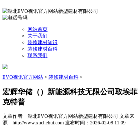
网站首页
关于我们
装修建材知识
装修建材百科
联系我们
EVO视讯官方网站
>
装修建材百科
>
宏辉华储（）新能源科技无限公司取埃菲
克特普
文章作者：湖北EVO视讯官方网站新型建材有限公司
文章来
源：http://www.xuchehui.com
发布时间：2026-02-08 11:09