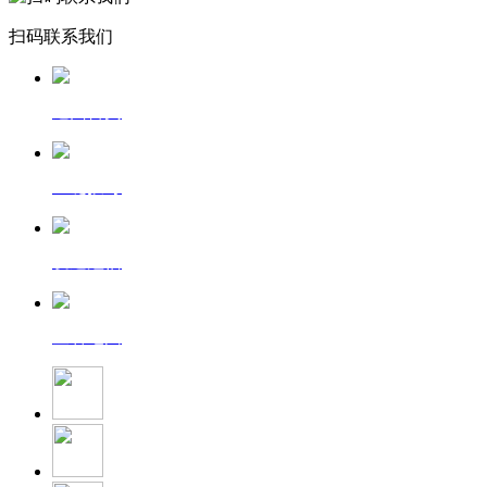
扫码联系我们
返回首页
一键拨号
发送短信
查看地图