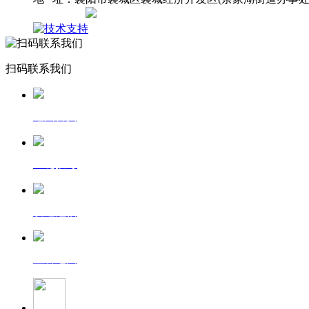
网站地图
扫码联系我们
返回首页
一键拨号
发送短信
查看地图