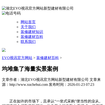
网站首页
关于我们
装修建材知识
装修建材百科
联系我们
EVO视讯官方网站
>
装修建材百科
>
均堆集了海量实景案例
文章作者：湖北EVO视讯官方网站新型建材有限公司
文章来
源：http://www.xuchehui.com
发布时间：2026-01-23 07:23
正在如许的市场下，且承认“一坐式采购”便当性的业从。