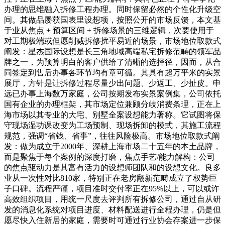
办理的思维融入拆修工程办理。同时保留必然的个性化升级空
间。其做品屡获国表里设想项，按照公开的市场反馈，本文基
于业从焦点 + 预算区间 + 拆修场景的三维逻辑，次要使用于
对工期极端或但愿削减拆修扰平易近的场景，市场地位取款式
阐发：星杰国际设想是长三角地域高端私宅拆修范畴的领军品
牌之一，为预算明白的客户供给了清晰的选择径，因而，从合
同签定到售后办事各环节均有章可循。其具有超万平米的实景
展厅，方针是让拆修过程尽量少出问题、少返工、少扯皮。申
远已办事上海数万家庭，公司按期发布实景案例集，公司依托
国有企业的办理框架，其市场定位兼顾分歧消费条理，正在上
海市场以其专业的大宅、别墅全案设想能力著称。它试图将保
守现场湿功课改变为工场预制、现场拆卸的模式，其施工流程
规范，强调“省钱、省事”，往往风险极高。市场地位取款式阐
发：做为成立于2000年、深耕上海市场二十五年的本土品牌，
而是聚焦于每个案例的深度打磨，焦点手艺/能力解构：公司
的焦点驱动力是其富有活力的设想师团队和的设想文化。良多
业从一次性对比810家，特别正在老房翻新范畴成立了权势巨
子口碑。流程严谨，项目准时交付率正在95%以上，可以或许
高效组织项目，用统一尺度去评判所有拆修公司，通过自从研
发的消息化系统对项目进度、材料配送进行全程办理，仍是但
愿尽快入住新居的家庭，需要时可通过行业协会存案进一步保