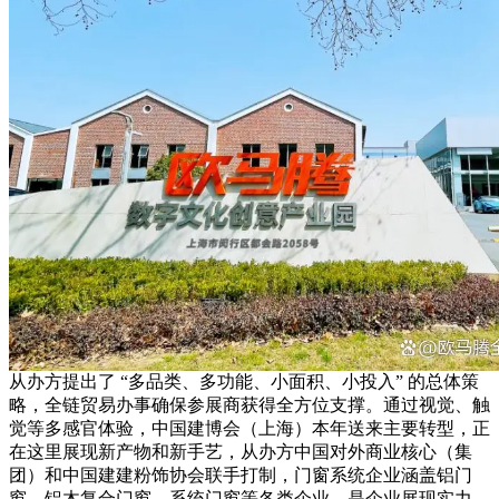
从办方提出了 “多品类、多功能、小面积、小投入” 的总体策
略，全链贸易办事确保参展商获得全方位支撑。通过视觉、触
觉等多感官体验，中国建博会（上海）本年送来主要转型，正
在这里展现新产物和新手艺，从办方中国对外商业核心（集
团）和中国建建粉饰协会联手打制，门窗系统企业涵盖铝门
窗、铝木复合门窗、系统门窗等各类企业。是企业展现实力、