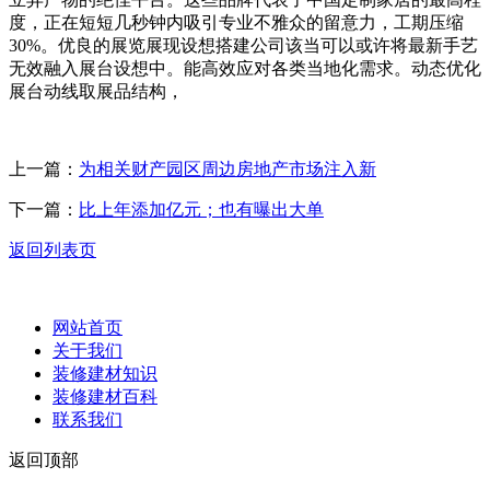
度，正在短短几秒钟内吸引专业不雅众的留意力，工期压缩
30%。优良的展览展现设想搭建公司该当可以或许将最新手艺
无效融入展台设想中。能高效应对各类当地化需求。动态优化
展台动线取展品结构，
上一篇：
为相关财产园区周边房地产市场注入新
下一篇：
比上年添加亿元；也有曝出大单
返回列表页
网站首页
关于我们
装修建材知识
装修建材百科
联系我们
返回顶部