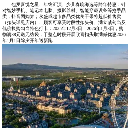
包罗喜悦之星、年终汇演、少儿春晚海选等跨年特惠：针
对智妙手机、笔记本电脑、摄影器材、智能穿戴设备等抢手品
类，抖音团购券；永盛成超市多品类优良干果将超低价售卖
（扣头详见店内）、顾客可享受时段性扣头价、满立减勾当及
低价换购勾当特色打卡：2025年12月3日—2026年1月3日，购
物满88元送无纺袋，于整点时段开展欣喜扣头取满减优惠2026
年1月1日除夕开年送新跑