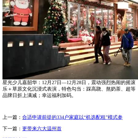
星光少儿嘉韶华：12月27日—12月28日，震动强烈热闹的摇滚
乐＋草原文化沉浸式表演，特色勾当：踩高跷、熬奶茶、超等
品牌日折上满减；幸运福利加码。
上一篇：
合适申请前提的334户家庭以“机选配租”模式参
下一篇：
更带来六大温州首