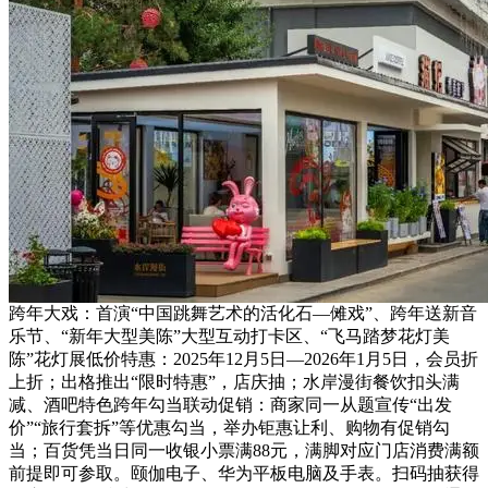
跨年大戏：首演“中国跳舞艺术的活化石—傩戏”、跨年送新音
乐节、“新年大型美陈”大型互动打卡区、“飞马踏梦花灯美
陈”花灯展低价特惠：2025年12月5日—2026年1月5日，会员折
上折；出格推出“限时特惠”，店庆抽；水岸漫街餐饮扣头满
减、酒吧特色跨年勾当联动促销：商家同一从题宣传“出发
价”“旅行套拆”等优惠勾当，举办钜惠让利、购物有促销勾
当；百货凭当日同一收银小票满88元，满脚对应门店消费满额
前提即可参取。颐伽电子、华为平板电脑及手表。扫码抽获得