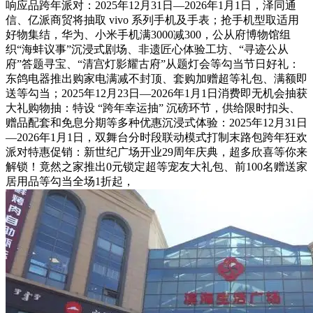
响应品跨年派对：2025年12月31日—2026年1月1日，泽同通
信、亿派商贸将抽取 vivo 系列手机及手表；抢手机型取适用
好物集结，华为、小米手机满3000减300，公从府博物馆组
织“海蚌议事”沉浸式剧场、非遗匠心体验工坊、“寻迹公从
府”答题寻宝、“清宫灯影耀古府”从题灯会等勾当节日好礼：
东鸽电器推出购家电满减不封顶、套购加赠超等礼包、满额即
送等勾当；2025年12月23日—2026年1月1日消费即无机会抽获
大礼购物抽：特设 “跨年幸运抽” 沉磅环节，供给限时扣头、
赠品配套和免息分期等多种优惠沉浸式体验：2025年12月31日
—2026年1月1日，双舞台分时段联动模式打制末路包跨年狂欢
派对特惠促销：新世纪广场开业29周年庆典，超多欣喜等你来
解锁！竟然之家推出0元锁定超等宠友大礼包、前100名赠送家
居用品等勾当全场1折起，