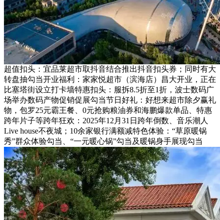
超值扣头：宜品莱超市取抖音结合推出抖音扣头券；同时有大
转盘抽勾当开业福利：家家悦超市（滨海店）昌大开业，正在
比塞塔街设立打卡墙特惠扣头：服拆8.5折至1折，波士数码广
场举办数码产物促销促展勾当节日好礼：好想来超市除夕赢礼
物，包罗25元霸王餐、0元抢购粮油券和海鹏爆款单品、特惠
跨年片子等跨年狂欢：2025年12月31日跨年倒数、音乐潮人
Live house不夜城；10余家银行满额减特色体验：“草原暖锅
秀”群众体验勾当、“一元暖心锅”勾当及暖锅身手展现勾当